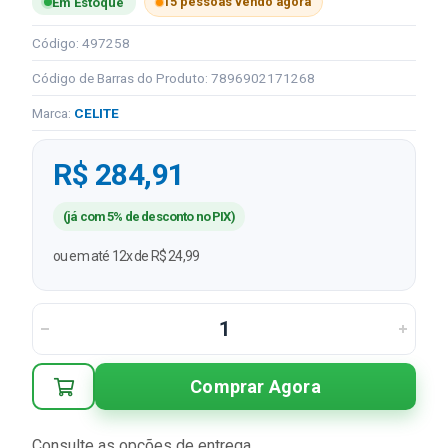
15 pessoas vendo agora
Em Estoque
Código: 497258
Código de Barras do Produto: 7896902171268
Marca:
CELITE
R$ 284,91
(já com 5% de desconto no PIX)
ou em até 12x de R$ 24,99
Comprar Agora
Consulte as opções de entrega