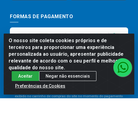
FORMAS DE PAGAMENTO
O nosso site coleta cookies próprios e de
terceiros para proporcionar uma experiência
personalizada ao usuário, apresentar publicidade
relevante de acordo com o seu perfil e melhorar a
qualidade do nosso site.
Aceitar
Negar não essenciais
Preços, promoções, condições de pagamento e frete são válidos
para compras realizadas exclusivamente pelo site. Caso haja
Preferências de Cookies
divergência de preço de um produto, será válido o preço que for
exibido no carrinho de compras do site no momento do pagamento.
As vendas estão sujeitas a análise e disponibilidade do estoque.
Imagens de produtos meramente ilustrativas.
Comercial de Construção 2001 LTDA - Av. Congresso
Eucarístico, 1179 - São José, Carpina - PE - CEP: 55811-
000 - 70.220.389/0001-66