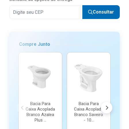
Consultar
Compre Junto
B
Cai
Br
R
(já c
Bacia Para
Bacia Para
ou e
Caixa Acoplada
Caixa Acoplada
Branco Azalea
Branco Saveiro
Plus ...
- 10...