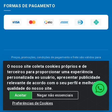
FORMAS DE PAGAMENTO
Preços, promoções, condições de pagamento e frete são válidos para
compras realizadas exclusivamente pelo site. Caso haja divergência de
O nosso site coleta cookies próprios e de
preço de um produto, será válido o preço que for exibido no carrinho de
terceiros para proporcionar uma experiência
compras do site no momento do pagamento. As vendas estão sujeitas a
análise e disponibilidade do estoque. Imagens de produtos meramente
personalizada ao usuário, apresentar publicidade
ilustrativas.
relevante de acordo com o seu perfil e melhorar a
qualidade do nosso site.
Comercial de Construção 2001 LTDA - Av. Congresso
Aceitar
Negar não essenciais
Eucarístico, 1179 - São José, Carpina - PE - CEP: 55811-000 -
70.220.389/0001-66
Preferências de Cookies