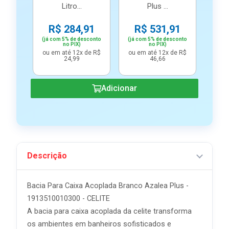
Litro...
Plus ...
R$ 284,91
R$ 531,91
(já com 5% de desconto
(já com 5% de desconto
no PIX)
no PIX)
ou em até 12x de R$
ou em até 12x de R$
24,99
46,66
Adicionar
Descrição
Bacia Para Caixa Acoplada Branco Azalea Plus -
1913510010300 - CELITE
A bacia para caixa acoplada da celite transforma
os ambientes em banheiros sofisticados e