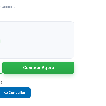
92948000326
Comprar Agora
ga
Consultar