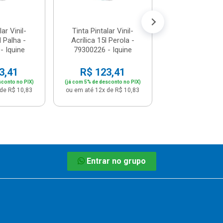
ou em até 12x de
ar Vinil-
Tinta Pintalar Vinil-
l Palha -
Acrílica 15l Perola -
- Iquine
79300226 - Iquine
3,41
R$ 123,41
sconto no PIX)
(já com 5% de desconto no PIX)
de R$ 10,83
ou em até 12x de R$ 10,83
Entrar no grupo