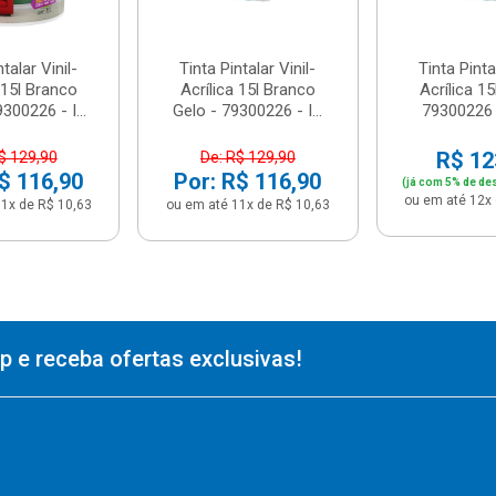
talar Vinil-
Tinta Pintalar Vinil-
Tinta Pintal
 15l Branco
Acrílica 15l Branco
Acrílica 15
300226 - I...
Gelo - 79300226 - I...
79300226 
R$ 12
$ 129,90
De: R$ 129,90
$ 116,90
Por: R$ 116,90
(já com 5% de de
ou em até 12x 
1x de R$ 10,63
ou em até 11x de R$ 10,63
 e receba ofertas exclusivas!