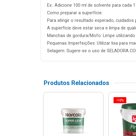
Ex.: Adicione 100 ml de solvente para cada 1 l
Como preparar a superfície:
Para atingir o resultado esperado, cuidado
A superfície deve estar seca e limpa de qual
Manchas de gordura/Mofo: Limpe utilizando
Pequenas Imperfeições: Utilizar lixa para m
Selagem: Sugere-se o uso de SELADORA CO
Produtos Relacionados
-10%
Pintalar Vinil-
ca 15l Marfim -
0226 - Iquine
$ 123,41
% de desconto no PIX)