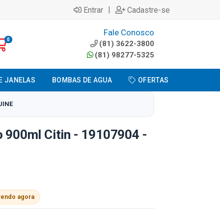
|
Entrar
Cadastre-se
Fale Conosco
0
(81) 3622-3800
(81) 98277-5325
E JANELAS
BOMBAS DE AGUA
OFERTAS
UINE
o 900ml Citin - 19107904 -
vendo agora