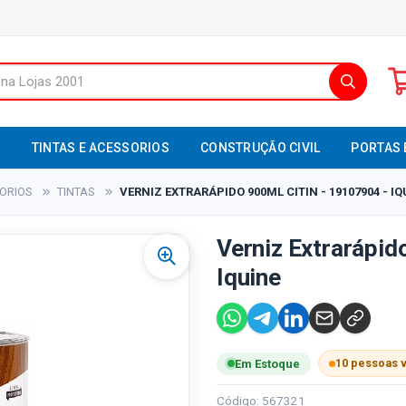
S
TINTAS E ACESSORIOS
CONSTRUÇÃO CIVIL
PORTAS 
SORIOS
TINTAS
VERNIZ EXTRARÁPIDO 900ML CITIN - 19107904 - IQ
Verniz Extrarápid
Iquine
10 pessoas 
Em Estoque
Código: 567321