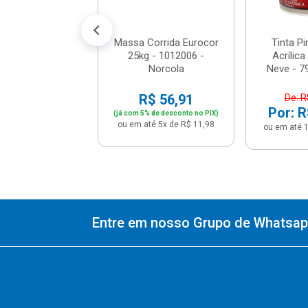
é 12x de R$ 10,83
Massa Corrida Eurocor
Tinta Pin
25kg - 1012006 -
Acrílica
Norcola
Neve - 79
R$ 56,91
De: R
Por: R
(já com 5% de desconto no PIX)
ou em até 5x de R$ 11,98
ou em até 1
Entre em nosso Grupo de Whatsapp