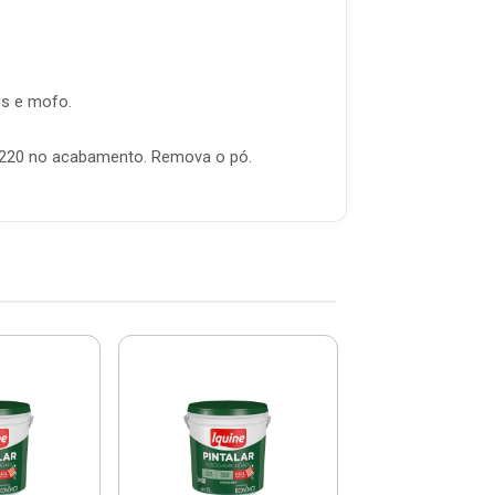
is e mofo.
na 220 no acabamento. Remova o pó.
Tinta Pintalar 
Acrílica 15l M
79300226 - I
R$ 123,
(já com 5% de descon