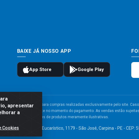
BAIXE JÁ NOSSO APP
FO
para
to e frete são válidos para compras realizadas exclusivamente pelo site. Caso 
io, apresentar
 carrinho de compras do site no momento do pagamento. As vendas estão sujeitas 
elhorar a
Imagens de produtos meramente ilustrativas.
e Cookies
TDA - Av. Congresso Eucarístico, 1179 - São José, Carpina - PE - CEP: