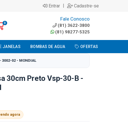
|
Entrar
Cadastre-se
Fale Conosco
0
(81) 3622-3800
(81) 98277-5325
E JANELAS
BOMBAS DE AGUA
OFERTAS
 3002-02 - MONDIAL
sa 30cm Preto Vsp-30-B -
l
vendo agora