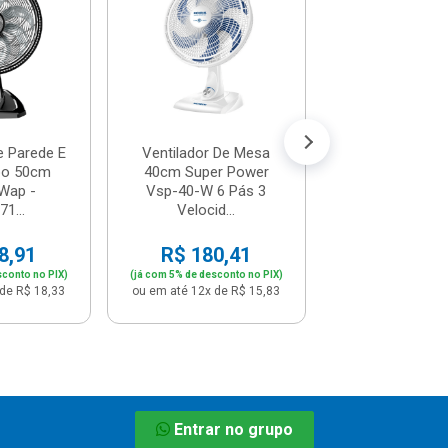
Vps40cnb - 53
Mo...
R$ 256,
(já com 5% de descon
ou em até 12x de
e Parede E
Ventilador De Mesa
bo 50cm
40cm Super Power
 Wap -
Vsp-40-W 6 Pás 3
1...
Velocid...
8,91
R$ 180,41
sconto no PIX)
(já com 5% de desconto no PIX)
de R$ 18,33
ou em até 12x de R$ 15,83
Entrar no grupo