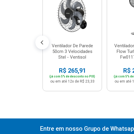
cnb - 538902 -
Mo...
$ 256,41
% de desconto no PIX)
é 12x de R$ 22,49
Ventilador De Parede
Ventilado
50cm 3 Velocidades
Flow Tur
Stel - Ventisol
Fw011
R$ 265,91
R$ 
(já com 5% de desconto no PIX)
(já com 5% de
ou em até 12x de R$ 23,33
ou em até 1
Entre em nosso Grupo de Whatsapp