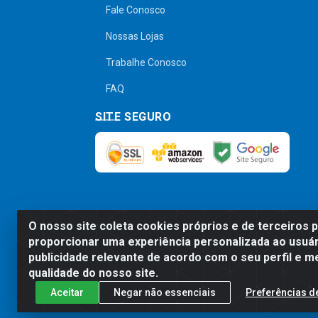
Fale Conosco
Nossas Lojas
Trabalhe Conosco
FAQ
SITE SEGURO
O nosso site coleta cookies próprios e de terceiros 
Preços, promoções, condições de pagamen
proporcionar uma experiência personalizada ao usuár
será válido o preço que for exibido no
publicidade relevante de acordo com o seu perfil e m
qualidade do nosso site.
Aceitar
Negar não essenciais
Preferências d
Comercial de Construção 2001 L