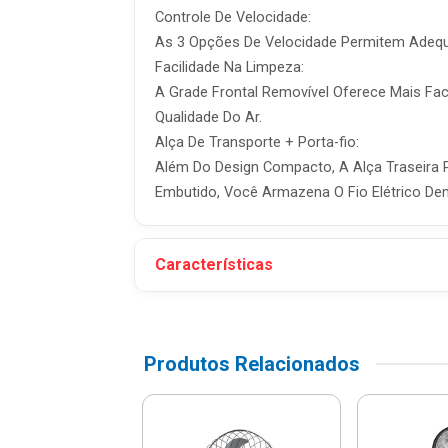
Controle De Velocidade:
As 3 Opções De Velocidade Permitem Adequa
Facilidade Na Limpeza:
A Grade Frontal Removível Oferece Mais Fac
Qualidade Do Ar.
Alça De Transporte + Porta-fio:
Além Do Design Compacto, A Alça Traseira 
Embutido, Você Armazena O Fio Elétrico De
Características
Produtos Relacionados
ador De Coluna
m Preto 220v