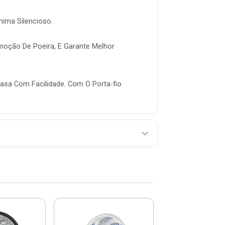
ima Silencioso.
moção De Poeira, E Garante Melhor
asa Com Facilidade. Com O Porta-fio
Ventilador De
40 Cm Preto