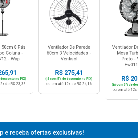
r 50cm 8 Pás
Ventilador De Parede
Ventilador D
bo Coluna -
60cm 3 Velocidades -
Mesa Tur
712 - Wap
Ventisol
Preto -
Fw0117
265,91
R$ 275,41
R$ 20
 desconto no PIX)
(já com 5% de desconto no PIX)
2x de R$ 23,33
ou em até 12x de R$ 24,16
(já com 5% de de
ou em até 12x 
 e receba ofertas exclusivas!