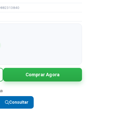
99882313840
Comprar Agora
ga
Consultar