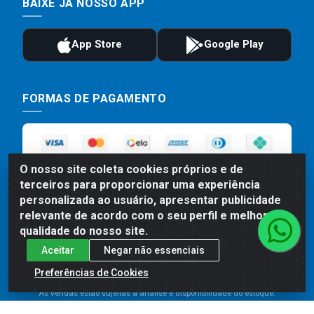
BAIXE JÁ NOSSO APP
FORMAS DE PAGAMENTO
O nosso site coleta cookies próprios e de
terceiros para proporcionar uma experiência
personalizada ao usuário, apresentar publicidade
relevante de acordo com o seu perfil e melhorar a
qualidade do nosso site.
Preços, promoções, condições de pagamento e frete são válidos
Aceitar
Negar não essenciais
para compras realizadas exclusivamente pelo site. Caso haja
divergência de preço de um produto, será válido o preço que for
Preferências de Cookies
exibido no carrinho de compras do site no momento do pagamento.
As vendas estão sujeitas a análise e disponibilidade do estoque.
Imagens de produtos meramente ilustrativas.