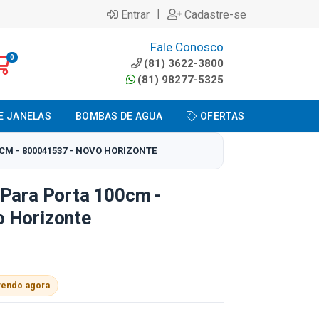
|
Entrar
Cadastre-se
Fale Conosco
0
(81) 3622-3800
(81) 98277-5325
E JANELAS
BOMBAS DE AGUA
OFERTAS
CM - 800041537 - NOVO HORIZONTE
 Para Porta 100cm -
 Horizonte
vendo agora