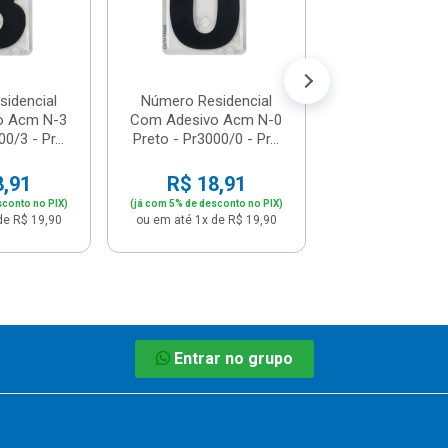
R$ 18,
(já com 5% de descon
ou em até 1x de 
idencial
Número Residencial
o Acm N-3
Com Adesivo Acm N-0
0/3 - Pr...
Preto - Pr3000/0 - Pr...
8,91
R$ 18,91
sconto no PIX)
(já com 5% de desconto no PIX)
de R$ 19,90
ou em até 1x de R$ 19,90
Entrar no grupo