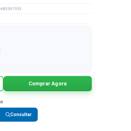
94682001553
Comprar Agora
ga
Consultar