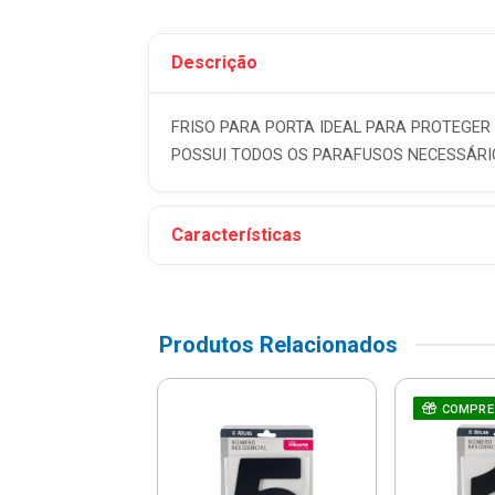
Descrição
FRISO PARA PORTA IDEAL PARA PROTEGER 
POSSUI TODOS OS PARAFUSOS NECESSÁRI
Características
Produtos Relacionados
o Residencial
COMPRE
esivo Acm N-4
 Pr3000/4 - Pr...