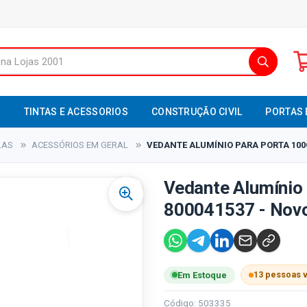
S
TINTAS E ACESSORIOS
CONSTRUÇÃO CIVIL
PORTAS 
LAS
ACESSÓRIOS EM GERAL
VEDANTE ALUMÍNIO PARA PORTA 100
Vedante Alumínio
800041537 - Novo
13 pessoas 
Em Estoque
Código: 503335