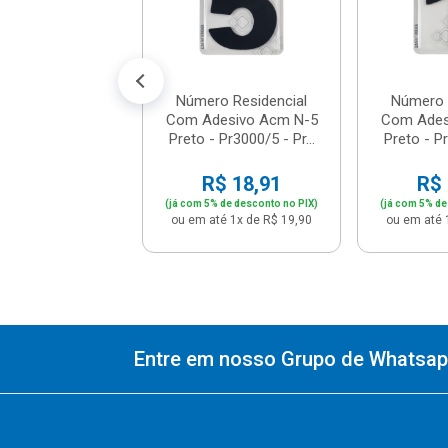
$ 18,91
% de desconto no PIX)
té 1x de R$ 19,90
Número Residencial
Número 
Com Adesivo Acm N-5
Com Ades
Preto - Pr3000/5 - Pr...
Preto - Pr
R$ 18,91
R$ 
(já com 5% de desconto no PIX)
(já com 5% de
ou em até 1x de R$ 19,90
ou em até 
Entre em nosso Grupo de Whatsapp