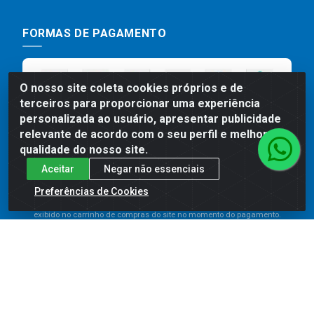
FORMAS DE PAGAMENTO
O nosso site coleta cookies próprios e de
terceiros para proporcionar uma experiência
personalizada ao usuário, apresentar publicidade
relevante de acordo com o seu perfil e melhorar a
qualidade do nosso site.
Aceitar
Negar não essenciais
Preços, promoções, condições de pagamento e frete são válidos
para compras realizadas exclusivamente pelo site. Caso haja
Preferências de Cookies
divergência de preço de um produto, será válido o preço que for
exibido no carrinho de compras do site no momento do pagamento.
As vendas estão sujeitas a análise e disponibilidade do estoque.
Imagens de produtos meramente ilustrativas.
Comercial de Construção 2001 LTDA - Av. Congresso
Eucarístico, 1179 - São José, Carpina - PE - CEP: 55811-
000 - 70.220.389/0001-66