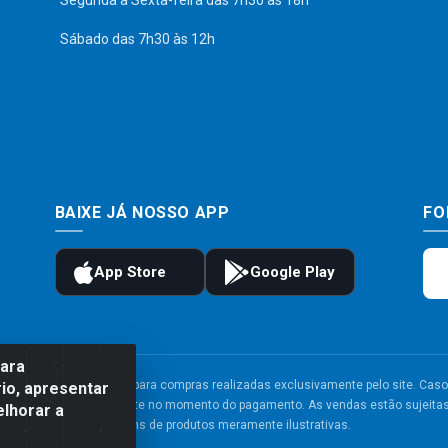
Segunda a Sexta-feira das 7h30 às 18h
Sábado das 7h30 às 12h
BAIXE JÁ NOSSO APP
FO
para
to e frete são válidos para compras realizadas exclusivamente pelo site. Caso 
io, apresentar
 carrinho de compras do site no momento do pagamento. As vendas estão sujeitas 
elhorar a
Imagens de produtos meramente ilustrativas.