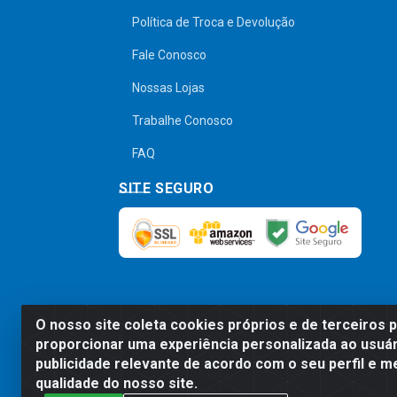
Política de Troca e Devolução
Fale Conosco
Nossas Lojas
Trabalhe Conosco
FAQ
SITE SEGURO
O nosso site coleta cookies próprios e de terceiros 
Preços, promoções, condições de pagamen
proporcionar uma experiência personalizada ao usuár
será válido o preço que for exibido no
publicidade relevante de acordo com o seu perfil e m
qualidade do nosso site.