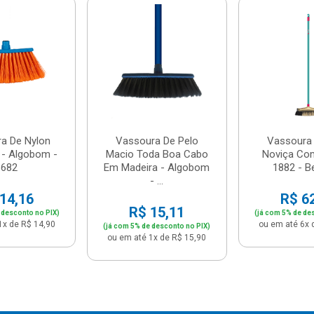
a De Nylon
Vassoura De Pelo
Vassoura
 - Algobom -
Macio Toda Boa Cabo
Noviça Co
6682
Em Madeira - Algobom
1882 - B
- ...
14,16
R$ 6
R$ 15,11
 desconto no PIX)
(já com 5% de de
1x de R$ 14,90
ou em até 6x 
(já com 5% de desconto no PIX)
ou em até 1x de R$ 15,90