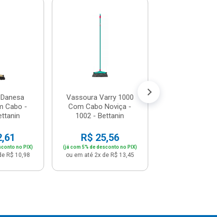
Vassoura Bola
Com Cabo - 1
Bettani
R$ 89,
(já com 5% de descon
ou em até 9x de 
 Danesa
Vassoura Varry 1000
m Cabo -
Com Cabo Noviça -
ettanin
1002 - Bettanin
2,61
R$ 25,56
sconto no PIX)
(já com 5% de desconto no PIX)
de R$ 10,98
ou em até 2x de R$ 13,45