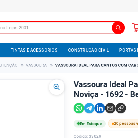
S
TINTAS E ACESSORIOS
CONSTRUÇÃO CIVIL
PORTAS 
NUTENÇÃO
VASSOURA
VASSOURA IDEAL PARA CANTOS COM CABO 
Vassoura Ideal P
Noviça - 1692 - B
20 pessoas 
Em Estoque
Código: 33029