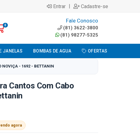
|
Entrar
Cadastre-se
Fale Conosco
0
(81) 3622-3800
(81) 98277-5325
E JANELAS
BOMBAS DE AGUA
OFERTAS
NOVIÇA - 1692 - BETTANIN
ara Cantos Com Cabo
ettanin
vendo agora