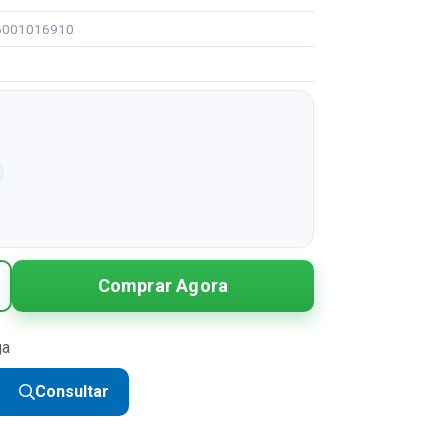
96001016910
Comprar Agora
ga
Consultar