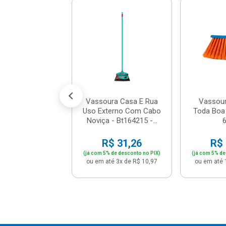
ra Bola Noviça
Cabo - 1842 -
Bettanin
$ 89,21
% de desconto no PIX)
té 9x de R$ 10,43
Vassoura Casa E Rua
Vassour
Uso Externo Com Cabo
Toda Boa
Noviça - Bt164215 -...
R$ 31,26
R$ 
(já com 5% de desconto no PIX)
(já com 5% de
ou em até 3x de R$ 10,97
ou em até 