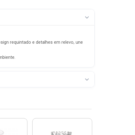
sign requintado e detalhes em relevo, une
mbiente.
Vaso Grafiato
38cm Areia - 7