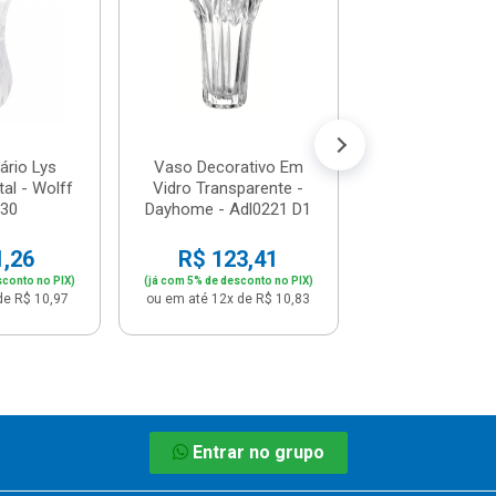
19 - Nutrip
R$ 119,
(já com 5% de descon
ou em até 12x de
ário Lys
Vaso Decorativo Em
al - Wolff
Vidro Transparente -
030
Dayhome - Adl0221 D1
1,26
R$ 123,41
sconto no PIX)
(já com 5% de desconto no PIX)
de R$ 10,97
ou em até 12x de R$ 10,83
Entrar no grupo