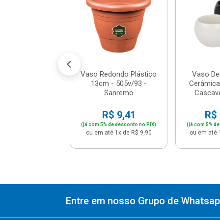
 - Nutriplan
$ 119,61
% de desconto no PIX)
é 12x de R$ 10,49
Vaso Redondo Plástico
Vaso De
13cm - 505v/93 -
Cerâmica
Sanremo
Cascave
R$ 9,41
R$ 
(já com 5% de desconto no PIX)
(já com 5% de
ou em até 1x de R$ 9,90
ou em até 
Entre em nosso Grupo de Whatsapp