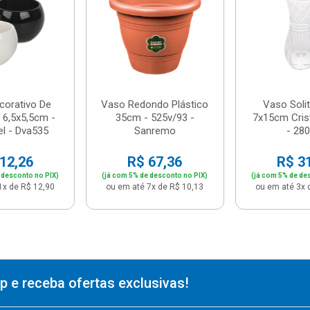
corativo De
Vaso Redondo Plástico
Vaso Solit
 6,5x5,5cm -
35cm - 525v/93 -
7x15cm Crist
l - Dva535
Sanremo
- 28
12,26
R$ 67,36
R$ 3
 desconto no PIX)
(já com 5% de desconto no PIX)
(já com 5% de de
1x de R$ 12,90
ou em até 7x de R$ 10,13
ou em até 3x 
 e receba ofertas exclusivas!