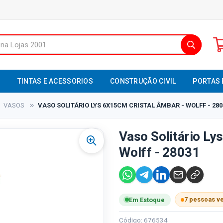
S
TINTAS E ACESSORIOS
CONSTRUÇÃO CIVIL
PORTAS 
VASOS
VASO SOLITÁRIO LYS 6X15CM CRISTAL ÂMBAR - WOLFF - 280
Vaso Solitário Ly
Wolff - 28031
7 pessoas v
Em Estoque
Código: 676534