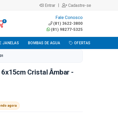
|
Entrar
Cadastre-se
Fale Conosco
0
(81) 3622-3800
(81) 98277-5325
E JANELAS
BOMBAS DE AGUA
OFERTAS
31
s 6x15cm Cristal Âmbar -
endo agora