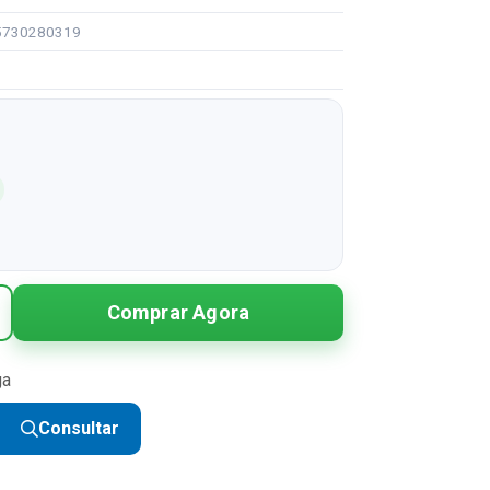
95730280319
Comprar Agora
ga
Consultar