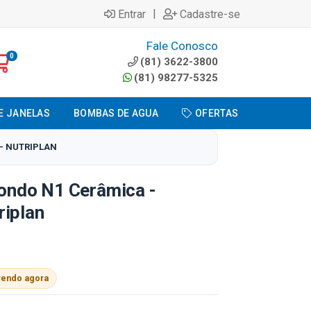
|
Entrar
Cadastre-se
Fale Conosco
0
(81) 3622-3800
(81) 98277-5325
E JANELAS
BOMBAS DE AGUA
OFERTAS
- NUTRIPLAN
ndo N1 Cerâmica -
riplan
vendo agora