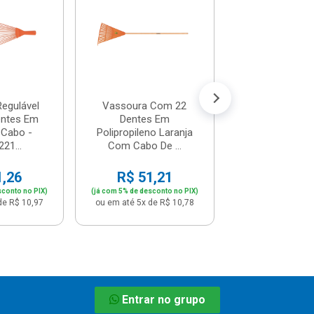
Aço Com Ca
Madeira .
R$ 53,
(já com 5% de descon
ou em até 5x de 
egulável
Vassoura Com 22
ntes Em
Dentes Em
Cabo -
Polipropileno Laranja
21...
Com Cabo De ...
1,26
R$ 51,21
sconto no PIX)
(já com 5% de desconto no PIX)
de R$ 10,97
ou em até 5x de R$ 10,78
Entrar no grupo