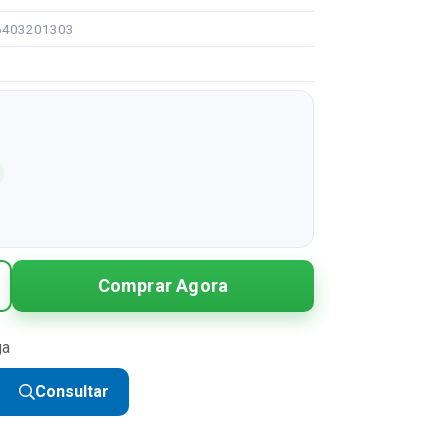
96403201303
Comprar Agora
ga
Consultar