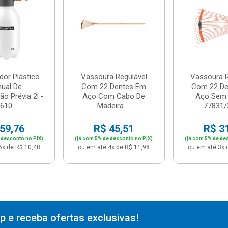
dor Plástico
Vassoura Regulável
Vassoura R
ual De
Com 22 Dentes Em
Com 22 De
o Prévia 2l -
Aço Com Cabo De
Aço Sem 
610...
Madeira ...
77831/2
59,76
R$ 45,51
R$ 3
 desconto no PIX)
(já com 5% de desconto no PIX)
(já com 5% de de
6x de R$ 10,48
ou em até 4x de R$ 11,98
ou em até 3x 
 e receba ofertas exclusivas!