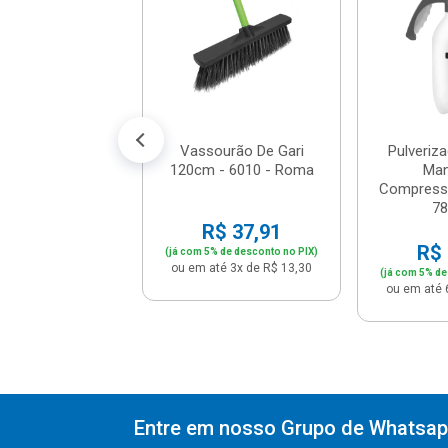
Com Cabo De
adeira ...
$ 53,11
% de desconto no PIX)
té 5x de R$ 11,18
Vassourão De Gari
Pulveriza
120cm - 6010 - Roma
Man
Compressã
78
R$ 37,91
R$ 
(já com 5% de desconto no PIX)
ou em até 3x de R$ 13,30
(já com 5% de
ou em até 
Entre em nosso Grupo de Whatsapp