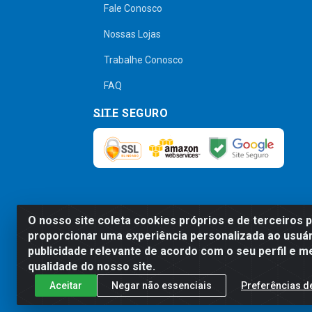
Fale Conosco
Nossas Lojas
Trabalhe Conosco
FAQ
SITE SEGURO
O nosso site coleta cookies próprios e de terceiros 
Preços, promoções, condições de pagamen
proporcionar uma experiência personalizada ao usuár
será válido o preço que for exibido no
publicidade relevante de acordo com o seu perfil e m
qualidade do nosso site.
Aceitar
Negar não essenciais
Preferências d
Comercial de Construção 2001 L