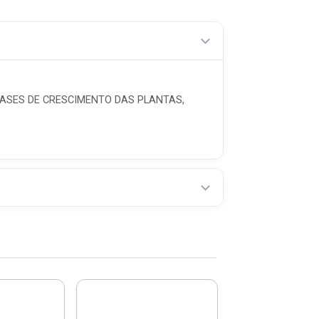
FASES DE CRESCIMENTO DAS PLANTAS,
Vassoura Reg
Com 22 Dent