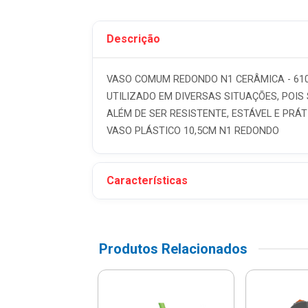
Descrição
VASO COMUM REDONDO N1 CERÂMICA - 610
UTILIZADO EM DIVERSAS SITUAÇÕES, POI
ALÉM DE SER RESISTENTE, ESTÁVEL E PRÁ
VASO PLÁSTICO 10,5CM N1 REDONDO
Características
Produtos Relacionados
ura Regulável
22 Dentes Em