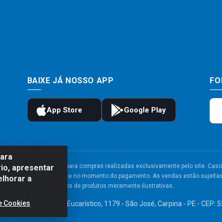
BAIXE JÁ NOSSO APP
FO
para
to e frete são válidos para compras realizadas exclusivamente pelo site. Caso 
io, apresentar
 carrinho de compras do site no momento do pagamento. As vendas estão sujeitas 
elhorar a
Imagens de produtos meramente ilustrativas.
e Cookies
TDA - Av. Congresso Eucarístico, 1179 - São José, Carpina - PE - CEP: