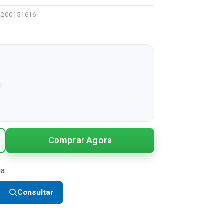
94200151616
Comprar Agora
ga
Consultar