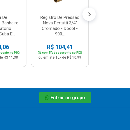
ou em até 1x de 
a De
Registro De Pressão
 Banheiro
Nova Pertutti 3/4"
atório
Cromado - Docol -
uba E...
900...
4,06
R$ 104,41
sconto no PIX)
(já com 5% de desconto no PIX)
de R$ 11,38
ou em até 10x de R$ 10,99
Entrar no grupo