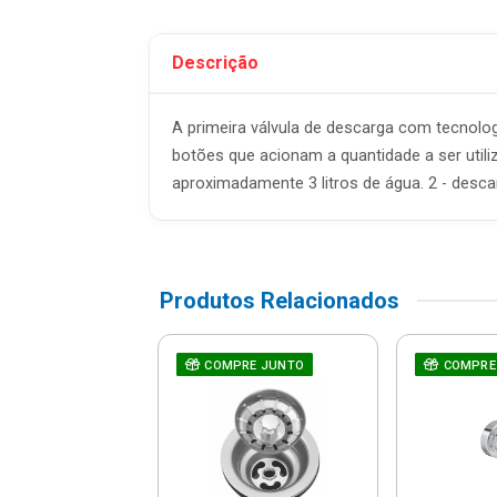
Descrição
A primeira válvula de descarga com tecnol
botões que acionam a quantidade a ser utili
aproximadamente 3 litros de água. 2 - desca
Produtos Relacionados
Extensivel Com
COMPRE JUNTO
COMPRE
 Branco - 7150-
025 - Censi
R$ 7,51
% de desconto no PIX)