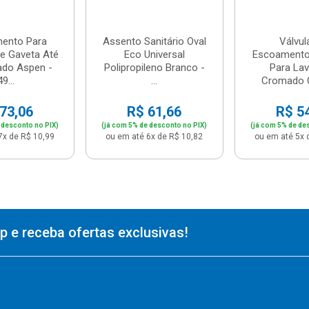
ento Para
Assento Sanitário Oval
Válvul
De Gaveta Até
Eco Universal
Escoamento
ado Aspen -
Polipropileno Branco -
Para Lav
49...
...
Cromado C
73,06
R$ 61,66
R$ 5
 desconto no PIX)
(já com 5% de desconto no PIX)
(já com 5% de de
7x de R$ 10,99
ou em até 6x de R$ 10,82
ou em até 5x 
 e receba ofertas exclusivas!