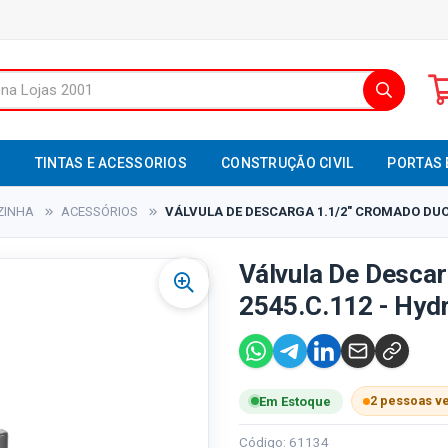
S
TINTAS E ACESSORIOS
CONSTRUÇÃO CIVIL
PORTAS 
ZINHA
ACESSÓRIOS
VÁLVULA DE DESCARGA 1.1/2" CROMADO DUO 
Válvula De Descar
2545.C.112 - Hyd
2 pessoas v
Em Estoque
Código: 61134