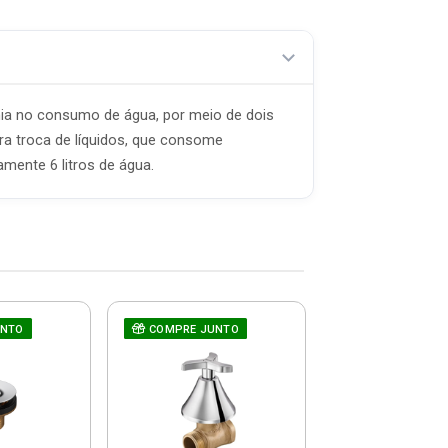
ia no consumo de água, por meio de dois
ara troca de líquidos, que consome
mente 6 litros de água.
UNTO
COMPRE JUNTO
Sifão Extensi
Suporte Branco
04025 - Ce
R$ 7,5
(já com 5% de descon