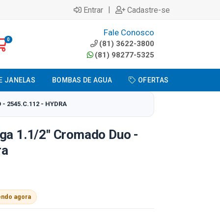
|
Entrar
Cadastre-se
Fale Conosco
0
(81) 3622-3800
(81) 98277-5325
E JANELAS
BOMBAS DE AGUA
OFERTAS
- 2545.C.112 - HYDRA
ga 1.1/2" Cromado Duo -
ra
endo agora