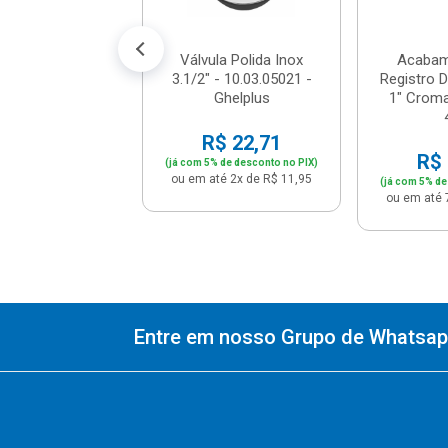
até 1x de R$ 7,90
Válvula Polida Inox
Acabam
3.1/2" - 10.03.05021 -
Registro 
Ghelplus
1" Crom
R$ 22,71
R$ 
(já com 5% de desconto no PIX)
ou em até 2x de R$ 11,95
(já com 5% de
ou em até 
Entre em nosso Grupo de Whatsapp