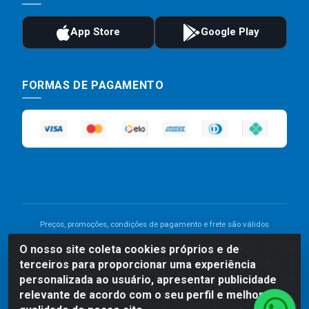
FORMAS DE PAGAMENTO
Preços, promoções, condições de pagamento e frete são válidos
para compras realizadas exclusivamente pelo site. Caso haja
O nosso site coleta cookies próprios e de
divergência de preço de um produto, será válido o preço que for
terceiros para proporcionar uma experiência
exibido no carrinho de compras do site no momento do pagamento.
As vendas estão sujeitas a análise e disponibilidade do estoque.
personalizada ao usuário, apresentar publicidade
Imagens de produtos meramente ilustrativas.
relevante de acordo com o seu perfil e melhorar a