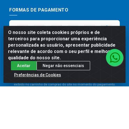
FORMAS DE PAGAMENTO
O nosso site coleta cookies próprios e de
terceiros para proporcionar uma experiência
personalizada ao usuário, apresentar publicidade
relevante de acordo com o seu perfil e melhorar a
qualidade do nosso site.
Aceitar
Negar não essenciais
Preços, promoções, condições de pagamento e frete são válidos
para compras realizadas exclusivamente pelo site. Caso haja
Preferências de Cookies
divergência de preço de um produto, será válido o preço que for
exibido no carrinho de compras do site no momento do pagamento.
As vendas estão sujeitas a análise e disponibilidade do estoque.
Imagens de produtos meramente ilustrativas.
Comercial de Construção 2001 LTDA - Av. Congresso
Eucarístico, 1179 - São José, Carpina - PE - CEP: 55811-
000 - 70.220.389/0001-66