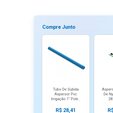
Compre Junto
Tubo De Subida
Aspers
Aspersor Pvc
De Ny
Irrigação 1" Pole...
28
R$ 28,41
R$