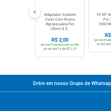
até 1x de R$ 6,90
Adaptador Soldável
Tê 90° A
Curto Com Rosca
Pvc
Agropecuária Pvc
1000188
25mm X 3...
R$
R$ 2,00
(já com 5% de
ou em até 
(já com 5% de desconto no PIX)
ou em até 1x de R$ 2,10
Entre em nosso Grupo de Whatsapp