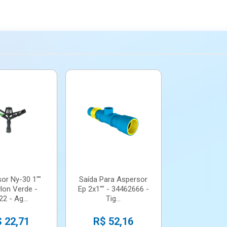
or Ny-30 1""
Saída Para Aspersor
lon Verde -
Ep 2x1"" - 34462666 -
22 - Ag...
Tig...
 22,71
R$ 52,16