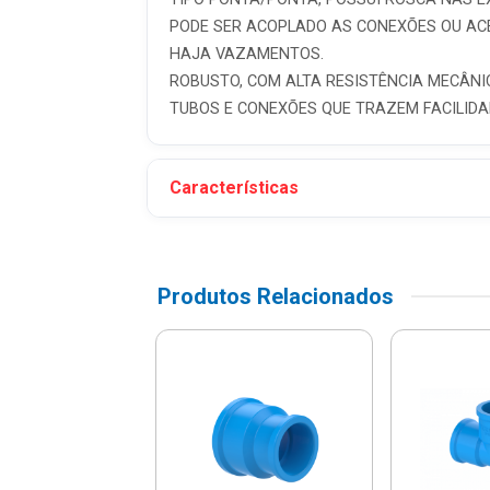
PODE SER ACOPLADO AS CONEXÕES OU AC
HAJA VAZAMENTOS.
ROBUSTO, COM ALTA RESISTÊNCIA MECÂNI
TUBOS E CONEXÕES QUE TRAZEM FACILIDAD
Características
Produtos Relacionados
Borracha Para
RE JUNTO
o Irrigação 3"-
2012 - Tigre
R$ 6,56
% de desconto no PIX)