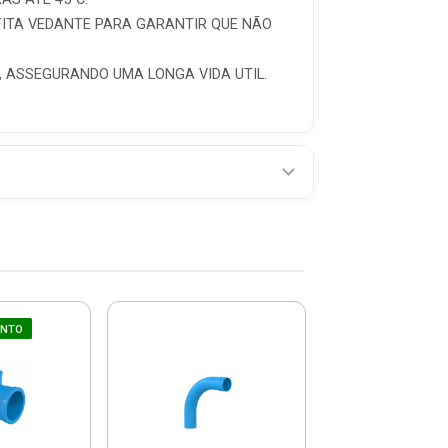
FITA VEDANTE PARA GARANTIR QUE NÃO
, ASSEGURANDO UMA LONGA VIDA UTIL.
UNTO
Anel Borrach
COMPRE JUNT
Vedação Irriga
37352012 - 
R$ 6,5
(já com 5% de descon