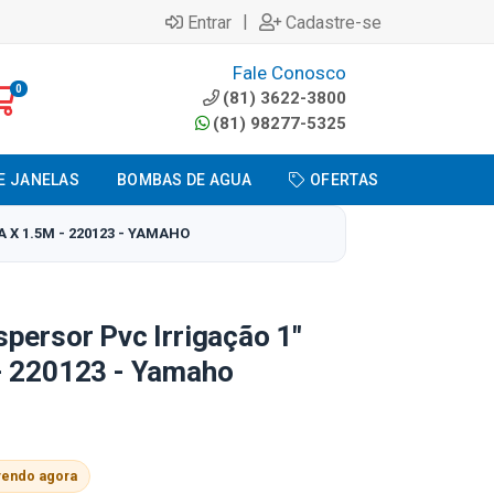
|
Entrar
Cadastre-se
Fale Conosco
0
(81) 3622-3800
(81) 98277-5325
E JANELAS
BOMBAS DE AGUA
OFERTAS
 X 1.5M - 220123 - YAMAHO
persor Pvc Irrigação 1"
- 220123 - Yamaho
vendo agora