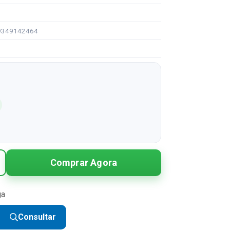
99349142464
Comprar Agora
ga
Consultar