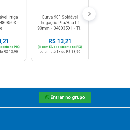
ou em até 1x de 
vel Irriga
Curva 90º Soldável
4808503 -
Irrigação Pta/Bsa Lf
re
90mm - 34803501 - Ti...
3,21
R$ 13,21
sconto no PIX)
(já com 5% de desconto no PIX)
de R$ 13,90
ou em até 1x de R$ 13,90
Entrar no grupo