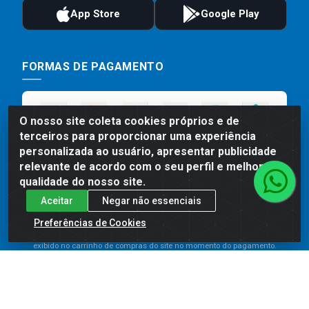
FORMAS DE PAGAMENTO
O nosso site coleta cookies próprios e de
terceiros para proporcionar uma experiência
personalizada ao usuário, apresentar publicidade
relevante de acordo com o seu perfil e melhorar a
qualidade do nosso site.
Aceitar
Negar não essenciais
Preços, promoções, condições de pagamento e frete são válidos
para compras realizadas exclusivamente pelo site. Caso haja
Preferências de Cookies
divergência de preço de um produto, será válido o preço que for
exibido no carrinho de compras do site no momento do pagamento.
As vendas estão sujeitas a análise e disponibilidade do estoque.
Imagens de produtos meramente ilustrativas.
Comercial de Construção 2001 LTDA - Av. Congresso