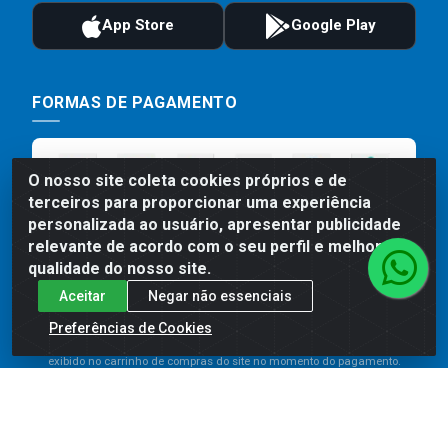
FORMAS DE PAGAMENTO
O nosso site coleta cookies próprios e de
terceiros para proporcionar uma experiência
personalizada ao usuário, apresentar publicidade
relevante de acordo com o seu perfil e melhorar a
qualidade do nosso site.
Aceitar
Negar não essenciais
Preços, promoções, condições de pagamento e frete são válidos
para compras realizadas exclusivamente pelo site. Caso haja
Preferências de Cookies
divergência de preço de um produto, será válido o preço que for
exibido no carrinho de compras do site no momento do pagamento.
As vendas estão sujeitas a análise e disponibilidade do estoque.
Imagens de produtos meramente ilustrativas.
Comercial de Construção 2001 LTDA - Av. Congresso