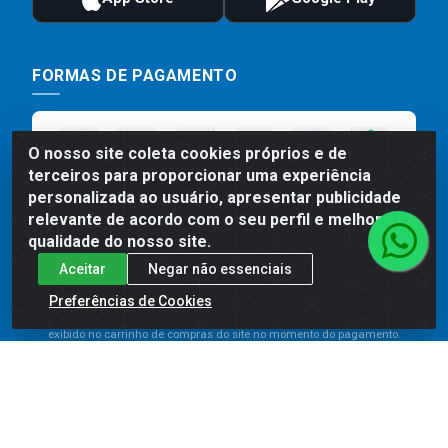
FORMAS DE PAGAMENTO
O nosso site coleta cookies próprios e de
terceiros para proporcionar uma experiência
personalizada ao usuário, apresentar publicidade
relevante de acordo com o seu perfil e melhorar a
qualidade do nosso site.
Aceitar
Negar não essenciais
Preços, promoções, condições de pagamento e frete são válidos
para compras realizadas exclusivamente pelo site. Caso haja
Preferências de Cookies
divergência de preço de um produto, será válido o preço que for
exibido no carrinho de compras do site no momento do pagamento.
As vendas estão sujeitas a análise e disponibilidade do estoque.
Imagens de produtos meramente ilustrativas.
Comercial de Construção 2001 LTDA - Av. Congresso
Eucarístico, 1179 - São José, Carpina - PE - CEP: 55811-