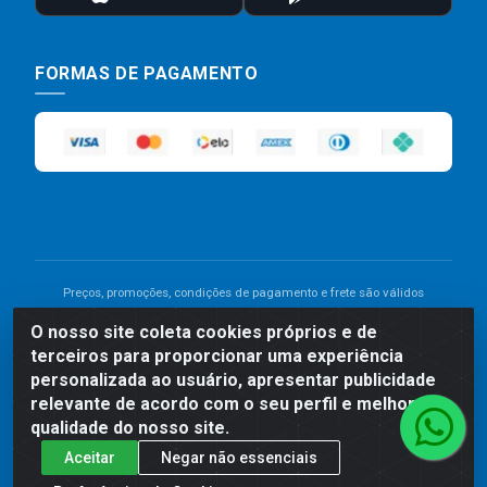
FORMAS DE PAGAMENTO
Preços, promoções, condições de pagamento e frete são válidos
para compras realizadas exclusivamente pelo site. Caso haja
O nosso site coleta cookies próprios e de
divergência de preço de um produto, será válido o preço que for
terceiros para proporcionar uma experiência
exibido no carrinho de compras do site no momento do pagamento.
As vendas estão sujeitas a análise e disponibilidade do estoque.
personalizada ao usuário, apresentar publicidade
Imagens de produtos meramente ilustrativas.
relevante de acordo com o seu perfil e melhorar a
qualidade do nosso site.
Comercial de Construção 2001 LTDA - Av. Congresso
Aceitar
Negar não essenciais
Eucarístico, 1179 - São José, Carpina - PE - CEP: 55811-
000 - 70.220.389/0001-66