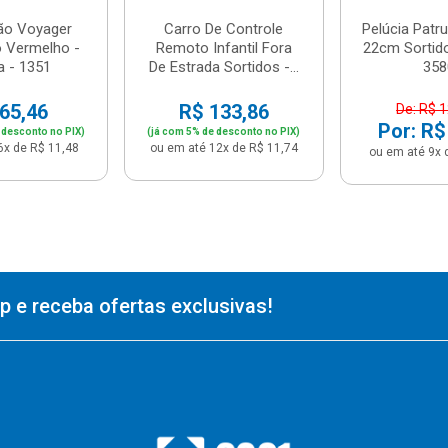
ão Voyager
Carro De Controle
Pelúcia Patr
 Vermelho -
Remoto Infantil Fora
22cm Sortido
 - 1351
De Estrada Sortidos -...
358
65,46
R$ 133,86
De: R$ 
Por: R$
 desconto no PIX)
(já com 5% de desconto no PIX)
6x de R$ 11,48
ou em até 12x de R$ 11,74
ou em até 9x 
 e receba ofertas exclusivas!