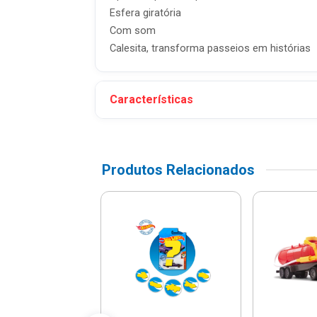
Esfera giratória
Com som
Calesita, transforma passeios em histórias
Características
Produtos Relacionados
 De Acrobacias
on Hot Wheels
- Fth79 - Matt...
$ 109,16
% de desconto no PIX)
é 11x de R$ 10,45