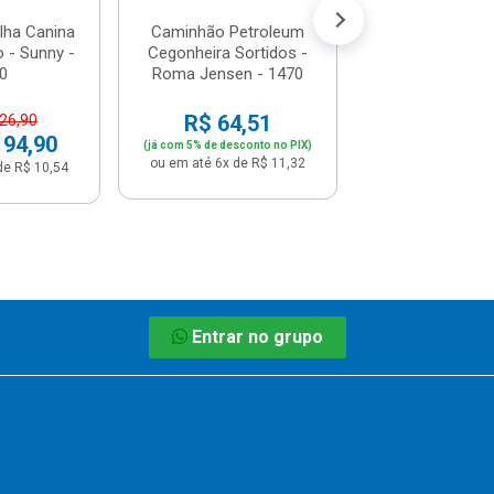
ulha Canina
Caminhão Petroleum
 - Sunny -
Cegonheira Sortidos -
0
Roma Jensen - 1470
R$ 64,51
126,90
 94,90
(já com 5% de desconto no PIX)
ou em até 6x de R$ 11,32
de R$ 10,54
Entrar no grupo