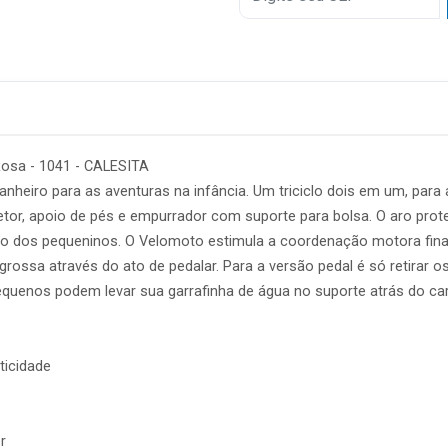
6x
7x
8x
9x
Rosa - 1041 - CALESITA
10x
eiro para as aventuras na infância. Um triciclo dois em um, para 
tor, apoio de pés e empurrador com suporte para bolsa. O aro pro
11x
ão dos pequeninos. O Velomoto estimula a coordenação motora fina,
12x
ossa através do ato de pedalar. Para a versão pedal é só retirar o
quenos podem levar sua garrafinha de água no suporte atrás do carri
ticidade
r