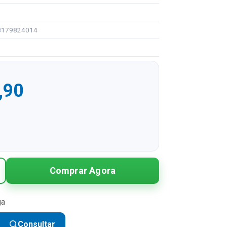
98179824014
,90
R$ 402,90
Comprar Agora
R$ 201,45 sem juros
R$ 134,30 sem juros
ga
R$ 100,73 sem juros
Consultar
R$ 80,58 sem juros