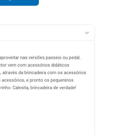
R$ 67,15 sem juros
R$ 57,56 sem juros
R$ 50,36 sem juros
R$ 44,77 sem juros
R$ 40,29 sem juros
aproveitar nas versões passeio ou pedal.
tetor vem com acessórios didáticos
R$ 36,63 sem juros
 através da brincadeira com os acessórios
R$ 33,57 sem juros
s acessórios, e pronto os pequeninos
nho. Calesita, brincadeira de verdade!