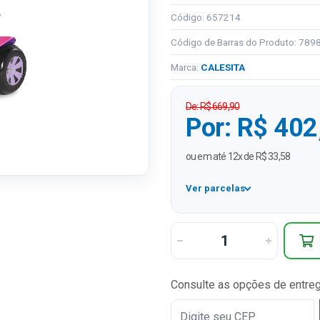
Código: 657214
Código de Barras do Produto: 78
Marca:
CALESITA
De: R$ 669,90
Por: R$ 402
ou em até 12x de R$ 33,58
Ver parcelas
1x
2x
3x
Consulte as opções de entre
4x
5x