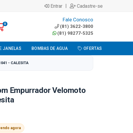
|
Entrar
Cadastre-se
Fale Conosco
0
(81) 3622-3800
(81) 98277-5325
E JANELAS
BOMBAS DE AGUA
OFERTAS
041 - CALESITA
 Com Empurrador Velomoto
esita
vendo agora