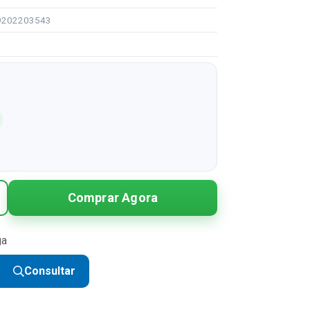
09202203543
Comprar Agora
ga
Consultar