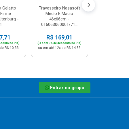
o Gelatto
Travesseiro Nasasoft
 Firme
Médio E Macio
ltenburg -
46x66cm -
1
016063060001/71...
7,71
R$ 169,01
sconto no PIX)
(já com 5% de desconto no PIX)
de R$ 10,33
ou em até 12x de R$ 14,83
Entrar no grupo