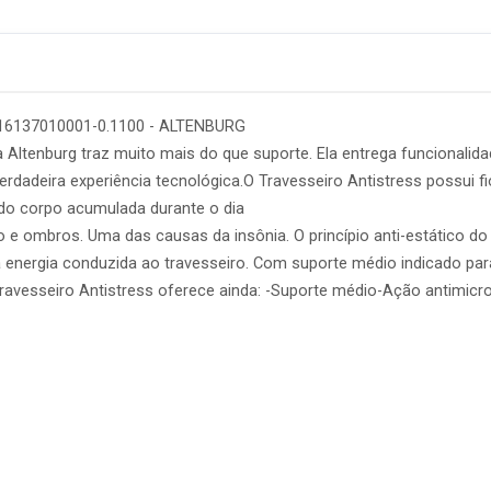
 016137010001-0.1100 - ALTENBURG
a Altenburg traz muito mais do que suporte. Ela entrega funcionalid
dadeira experiência tecnológica.O Travesseiro Antistress possui fi
do corpo acumulada durante o dia
 e ombros. Uma das causas da insônia. O princípio anti-estático do
do a energia conduzida ao travesseiro. Com suporte médio indicado 
Travesseiro Antistress oferece ainda: -Suporte médio-Ação antimicr