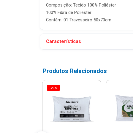
Composição: Tecido 100% Poliéster
100% Fibra de Poliéster
Contém: 01 Travesseiro 50x70cm
Características
Produtos Relacionados
-29%
tor De Colchão
permeável
ncioso Casal
anco 140x...
: R$ 204,90
 R$ 143,43
é 12x de R$ 11,95