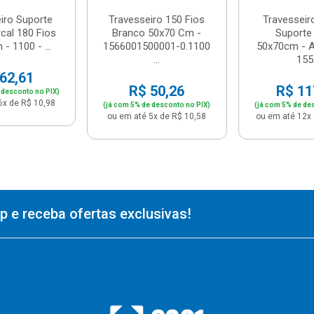
iro Suporte
Travesseiro 150 Fios
Travesseir
cal 180 Fios
Branco 50x70 Cm -
Suporte
- 1100 - ...
1566001500001-0.1100
50x70cm - A
...
155
62,61
R$ 50,26
R$ 11
 desconto no PIX)
6x de R$ 10,98
(já com 5% de desconto no PIX)
(já com 5% de de
ou em até 5x de R$ 10,58
ou em até 12x 
 e receba ofertas exclusivas!