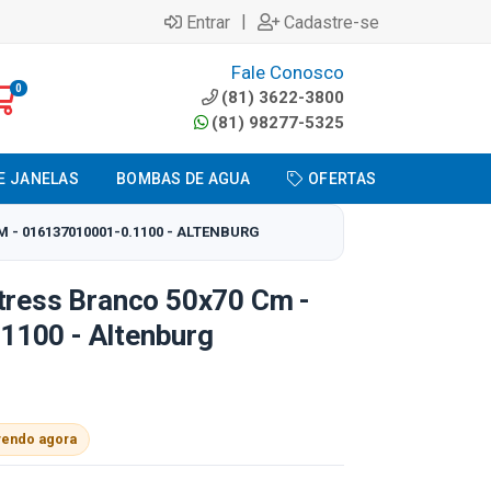
|
Entrar
Cadastre-se
Fale Conosco
0
(81) 3622-3800
(81) 98277-5325
E JANELAS
BOMBAS DE AGUA
OFERTAS
 - 016137010001-0.1100 - ALTENBURG
stress Branco 50x70 Cm -
100 - Altenburg
vendo agora