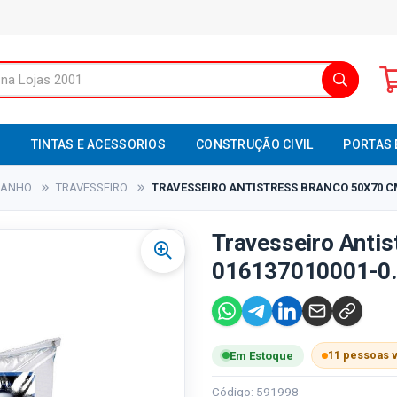
S
TINTAS E ACESSORIOS
CONSTRUÇÃO CIVIL
PORTAS 
BANHO
TRAVESSEIRO
TRAVESSEIRO ANTISTRESS BRANCO 50X70 CM
Travesseiro Anti
016137010001-0.1
11 pessoas 
Em Estoque
Código: 591998