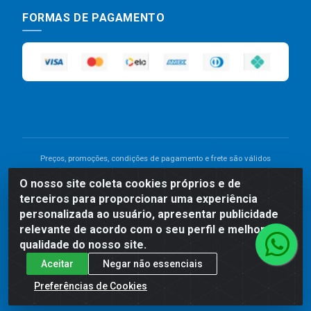
FORMAS DE PAGAMENTO
Preços, promoções, condições de pagamento e frete são válidos
para compras realizadas exclusivamente pelo site. Caso haja
O nosso site coleta cookies próprios e de
divergência de preço de um produto, será válido o preço que for
terceiros para proporcionar uma experiência
exibido no carrinho de compras do site no momento do pagamento.
As vendas estão sujeitas a análise e disponibilidade do estoque.
personalizada ao usuário, apresentar publicidade
Imagens de produtos meramente ilustrativas.
relevante de acordo com o seu perfil e melhorar a
qualidade do nosso site.
Comercial de Construção 2001 LTDA - Av. Congresso
Aceitar
Negar não essenciais
Eucarístico, 1179 - São José, Carpina - PE - CEP: 55811-
000 - 70.220.389/0001-66
Preferências de Cookies