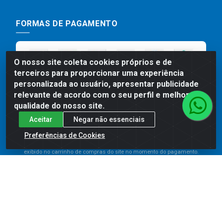
FORMAS DE PAGAMENTO
O nosso site coleta cookies próprios e de
terceiros para proporcionar uma experiência
personalizada ao usuário, apresentar publicidade
relevante de acordo com o seu perfil e melhorar a
qualidade do nosso site.
Aceitar
Negar não essenciais
Preços, promoções, condições de pagamento e frete são válidos
para compras realizadas exclusivamente pelo site. Caso haja
Preferências de Cookies
divergência de preço de um produto, será válido o preço que for
exibido no carrinho de compras do site no momento do pagamento.
As vendas estão sujeitas a análise e disponibilidade do estoque.
Imagens de produtos meramente ilustrativas.
Comercial de Construção 2001 LTDA - Av. Congresso
Eucarístico, 1179 - São José, Carpina - PE - CEP: 55811-
000 - 70.220.389/0001-66