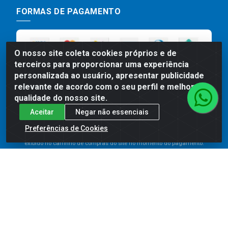
FORMAS DE PAGAMENTO
O nosso site coleta cookies próprios e de
terceiros para proporcionar uma experiência
personalizada ao usuário, apresentar publicidade
relevante de acordo com o seu perfil e melhorar a
qualidade do nosso site.
Aceitar
Negar não essenciais
Preços, promoções, condições de pagamento e frete são válidos
para compras realizadas exclusivamente pelo site. Caso haja
Preferências de Cookies
divergência de preço de um produto, será válido o preço que for
exibido no carrinho de compras do site no momento do pagamento.
As vendas estão sujeitas a análise e disponibilidade do estoque.
Imagens de produtos meramente ilustrativas.
Comercial de Construção 2001 LTDA - Av. Congresso
Eucarístico, 1179 - São José, Carpina - PE - CEP: 55811-
000 - 70.220.389/0001-66