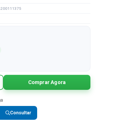
94200111375
Comprar Agora
ga
Consultar