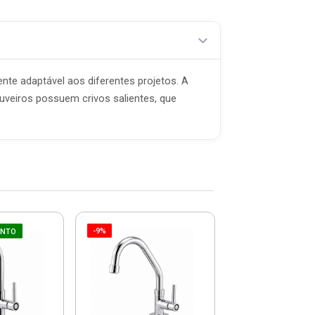
ente adaptável aos diferentes projetos. A
uveiros possuem crivos salientes, que
-9%
-9%
UNTO
Torneira Para 
Em Metal Ab
Parede Bica 
Tivo...
De: R$ 87,