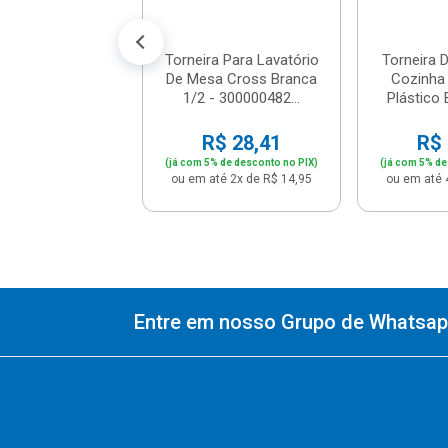
: R$ 79,90
té 7x de R$ 11,41
Torneira Para Lavatório
Torneira 
De Mesa Cross Branca
Cozinha
1/2 - 300000482...
Plástico B
R$ 28,41
R$ 
(já com 5% de desconto no PIX)
(já com 5% de
ou em até 2x de R$ 14,95
ou em até 
Entre em nosso Grupo de Whatsapp