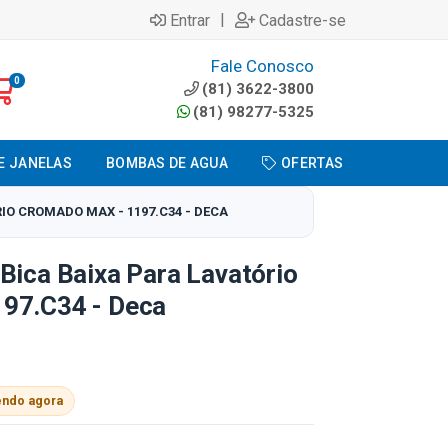
|
Entrar
Cadastre-se
Fale Conosco
0
(81) 3622-3800
(81) 98277-5325
E JANELAS
BOMBAS DE AGUA
OFERTAS
IO CROMADO MAX - 1197.C34 - DECA
Bica Baixa Para Lavatório
97.C34 - Deca
endo agora