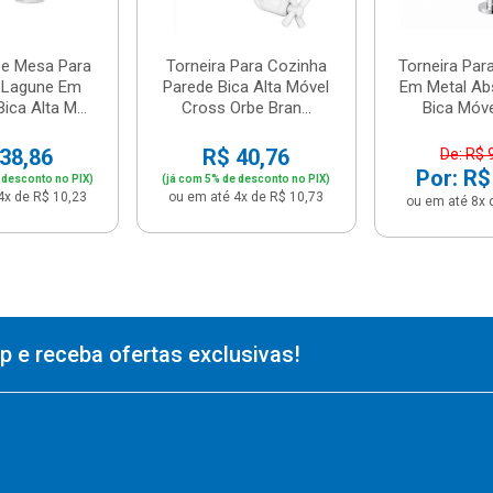
De Mesa Para
Torneira Para Cozinha
Torneira Par
 Lagune Em
Parede Bica Alta Móvel
Em Metal Ab
ica Alta M...
Cross Orbe Bran...
Bica Móvel
38,86
R$ 40,76
De: R$ 
Por: R$
 desconto no PIX)
(já com 5% de desconto no PIX)
4x de R$ 10,23
ou em até 4x de R$ 10,73
ou em até 8x 
 e receba ofertas exclusivas!