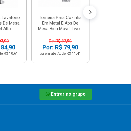
Por: R$ 7
ou em até 7x de 
a Lavatório
Torneira Para Cozinha
s De Mesa
Em Metal E Abs De
 Alta...
Mesa Bica Móvel Tivo...
93,90
De: R$ 87,90
 84,90
Por: R$ 79,90
de R$ 10,61
ou em até 7x de R$ 11,41
Entrar no grupo