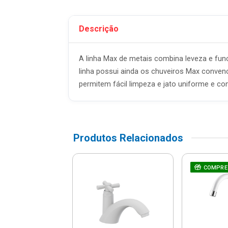
Descrição
A linha Max de metais combina leveza e funci
linha possui ainda os chuveiros Max conven
permitem fácil limpeza e jato uniforme e co
Produtos Relacionados
ra Para Cozinha
COMPRE
Metal Abs De
de Bica Móvel
Tivo...
e: R$ 87,90