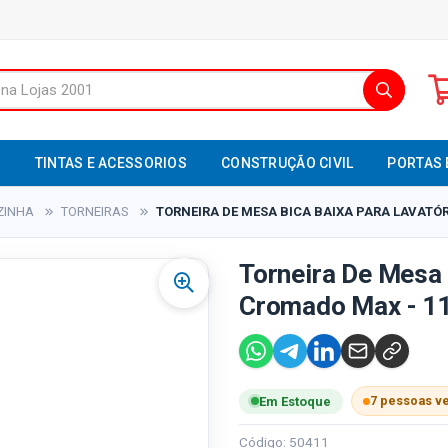
S
TINTAS E ACESSORIOS
CONSTRUÇÃO CIVIL
PORTAS 
ZINHA
TORNEIRAS
TORNEIRA DE MESA BICA BAIXA PARA LAVATÓR
Torneira De Mesa 
Cromado Max - 11
7 pessoas v
Em Estoque
Código: 50411