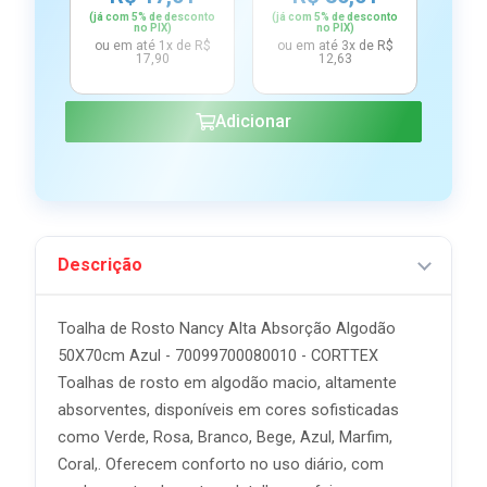
(já com 5% de desconto
(já com 5% de desconto
(já c
no PIX)
no PIX)
ou em até 1x de R$
ou em até 3x de R$
ou e
17,90
12,63
Adicionar
Descrição
Toalha de Rosto Nancy Alta Absorção Algodão
50X70cm Azul - 70099700080010 - CORTTEX
Toalhas de rosto em algodão macio, altamente
absorventes, disponíveis em cores sofisticadas
como Verde, Rosa, Branco, Bege, Azul, Marfim,
Coral,. Oferecem conforto no uso diário, com