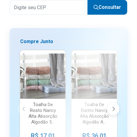
Consultar
Compre Junto
Toalha De
Toalha De
Rosto Nancy
Banho Nancy
R
Alta Absorção
Alta Absorção
Al
Algodão 5...
Algodão A...
A
R$ 17,01
R$ 36,01
R