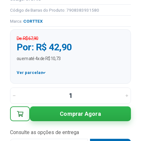
Código de Barras do Produto: 7908383931580
Marca:
CORTTEX
De: R$ 67,90
Por: R$ 42,90
ou em até 4x de R$ 10,73
Ver parcelas
1x
R$ 42,90
2x
R$ 21,45 sem juros
3x
R$ 14,30 sem juros
Comprar Agora
4x
R$ 10,73 sem juros
Consulte as opções de entrega