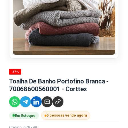
-37%
Toalha De Banho Portofino Branca -
70068600560001 - Corttex
5 pessoas vendo agora
Em Estoque
Código: 678798