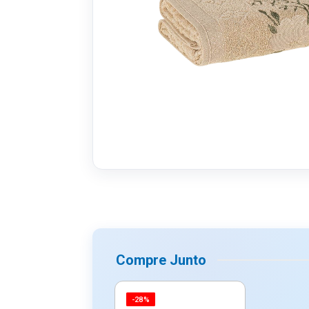
Compre Junto
-28%