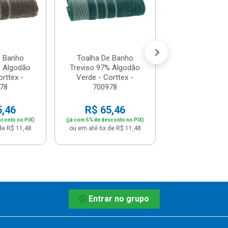
R$ 65,
(já com 5% de descon
ou em até 6x de 
e Banho
Toalha De Banho
% Algodão
Treviso 97% Algodão
orttex -
Verde - Corttex -
78
700978
5,46
R$ 65,46
sconto no PIX)
(já com 5% de desconto no PIX)
de R$ 11,48
ou em até 6x de R$ 11,48
Entrar no grupo