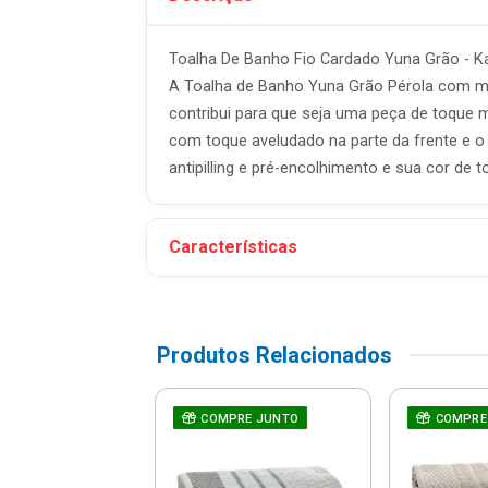
Toalha De Banho Fio Cardado Yuna Grão - K
A Toalha de Banho Yuna Grão Pérola com m
contribui para que seja uma peça de toque
com toque aveludado na parte da frente e o
antipilling e pré-encolhimento e sua cor de t
Características
Produtos Relacionados
RE JUNTO
lha De Banho
COMPRE JUNTO
COMPRE
so 97% Algodão
ho - Corttex -
7009...