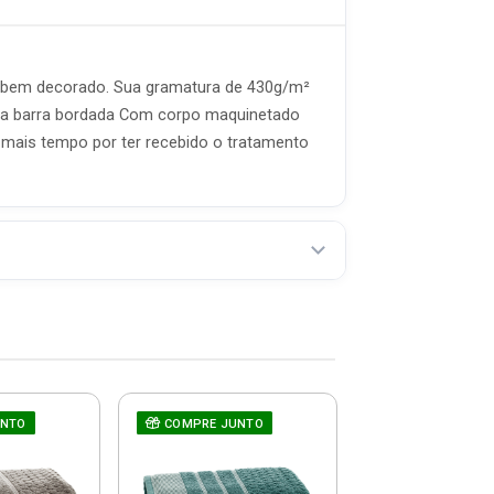
 bem decorado. Sua gramatura de 430g/m²
uma barra bordada Com corpo maquinetado
 mais tempo por ter recebido o tratamento
UNTO
COMPRE JUNTO
COMPRE JUNT
Toalha De B
Treviso 97% A
Marinho - Cor
7009...