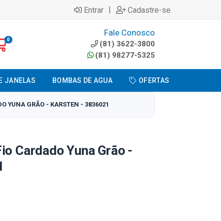
|
Entrar
Cadastre-se
Fale Conosco
0
(81) 3622-3800
(81) 98277-5325
E JANELAS
BOMBAS DE AGUA
OFERTAS
O YUNA GRÃO - KARSTEN - 3836021
io Cardado Yuna Grão -
1