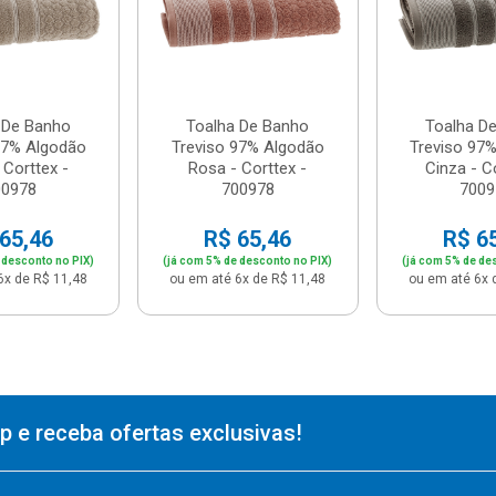
 De Banho
Toalha De Banho
Toalha D
97% Algodão
Treviso 97% Algodão
Treviso 97
 Corttex -
Rosa - Corttex -
Cinza - C
00978
700978
7009
65,46
R$ 65,46
R$ 6
 desconto no PIX)
(já com 5% de desconto no PIX)
(já com 5% de de
6x de R$ 11,48
ou em até 6x de R$ 11,48
ou em até 6x 
 e receba ofertas exclusivas!