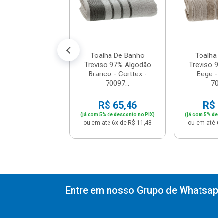
$ 65,46
% de desconto no PIX)
té 6x de R$ 11,48
Toalha De Banho
Toalha
Treviso 97% Algodão
Treviso 
Branco - Corttex -
Bege -
70097...
7
R$ 65,46
R$ 
(já com 5% de desconto no PIX)
(já com 5% de
ou em até 6x de R$ 11,48
ou em até 
Entre em nosso Grupo de Whatsapp