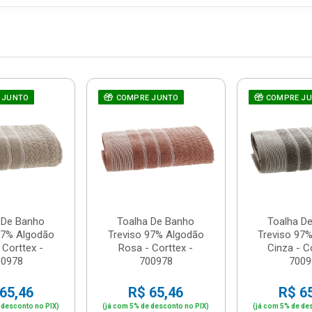
 JUNTO
COMPRE JUNTO
COMPRE J
 De Banho
Toalha De Banho
Toalha D
97% Algodão
Treviso 97% Algodão
Treviso 97
 Corttex -
Rosa - Corttex -
Cinza - C
00978
700978
7009
65,46
R$ 65,46
R$ 6
 desconto no PIX)
(já com 5% de desconto no PIX)
(já com 5% de de