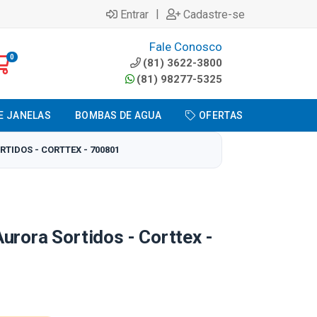
|
Entrar
Cadastre-se
Fale Conosco
0
(81) 3622-3800
(81) 98277-5325
E JANELAS
BOMBAS DE AGUA
OFERTAS
TIDOS - CORTTEX - 700801
urora Sortidos - Corttex -