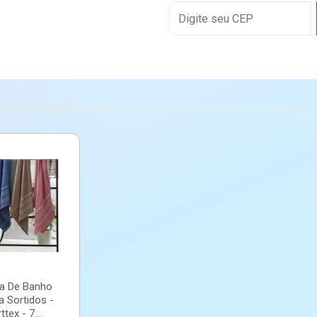
a De Banho
a Sortidos -
ttex - 7...