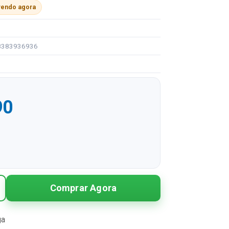
vendo agora
08383936936
90
R$ 22,90
Comprar Agora
R$ 11,45 sem juros
ga