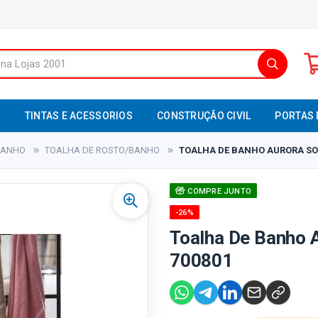
S
TINTAS E ACESSORIOS
CONSTRUÇÃO CIVIL
PORTAS 
BANHO
TOALHA DE ROSTO/BANHO
TOALHA DE BANHO AURORA SOR
COMPRE JUNTO
-26%
Toalha De Banho A
700801