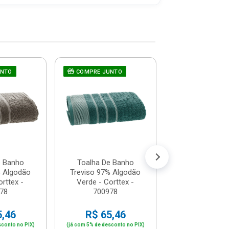
UNTO
COMPRE JUNTO
COMPRE JUNT
Toalha De B
Treviso 97% A
Marinho - Cor
7009...
R$ 65,
(já com 5% de descon
ou em até 6x de 
e Banho
Toalha De Banho
% Algodão
Treviso 97% Algodão
orttex -
Verde - Corttex -
78
700978
5,46
R$ 65,46
sconto no PIX)
(já com 5% de desconto no PIX)