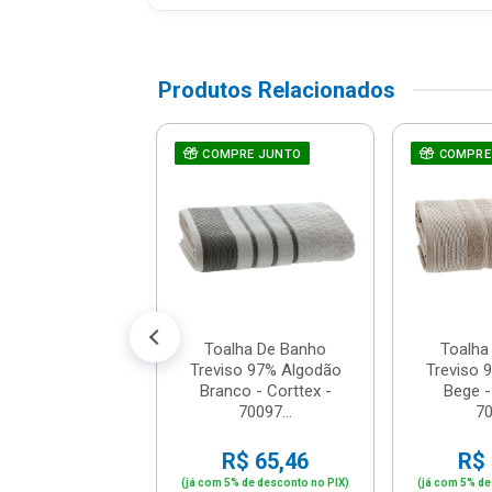
Produtos Relacionados
RE JUNTO
lha De Banho
COMPRE JUNTO
COMPRE
so 97% Algodão
ho - Corttex -
7009...
$ 65,46
% de desconto no PIX)
té 6x de R$ 11,48
Toalha De Banho
Toalha
Treviso 97% Algodão
Treviso 
Branco - Corttex -
Bege -
70097...
7
R$ 65,46
R$ 
(já com 5% de desconto no PIX)
(já com 5% de