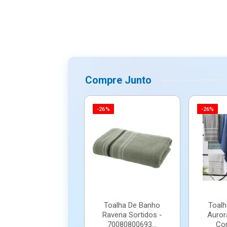
Compre Junto
-26%
-26%
Toalha De Banho
Toalh
Ravena Sortidos -
Auror
70080800693...
Cor