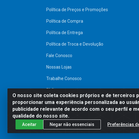
Política de Preços e Promoções
Política de Compra
Política de Entrega
Política de Troca e Devolução
Fale Conosco
Nossas Lojas
Trabalhe Conosco
FAQ
O nosso site coleta cookies próprios e de terceiros 
proporcionar uma experiência personalizada ao usuár
SITE SEGURO
publicidade relevante de acordo com o seu perfil e m
qualidade do nosso site.
Aceitar
Negar não essenciais
Preferências d