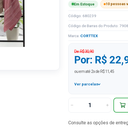
10 pessoas 
Em Estoque
Código: 680239
Código de Barras do Produto: 79
Marca:
CORTTEX
De: R$ 30,90
Por: R$ 22,
ou em até 2x de R$ 11,45
Ver parcelas
1x
2x
Consulte as opções de entre