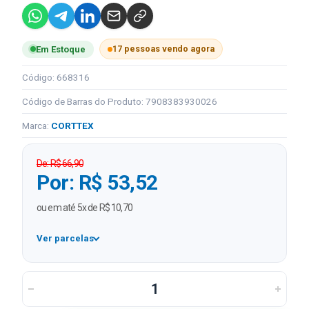
17 pessoas vendo agora
Em Estoque
Código: 668316
Código de Barras do Produto: 7908383930026
Marca:
CORTTEX
De: R$ 66,90
Por: R$ 53,52
ou em até 5x de R$ 10,70
Ver parcelas
1x
R$ 53,52
2x
R$ 26,76 sem juros