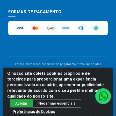
FORMAS DE PAGAMENTO
Preços, promoções, condições de pagamento e frete são válidos
para compras realizadas exclusivamente pelo site. Caso haja
O nosso site coleta cookies próprios e de
divergência de preço de um produto, será válido o preço que for
terceiros para proporcionar uma experiência
exibido no carrinho de compras do site no momento do pagamento.
As vendas estão sujeitas a análise e disponibilidade do estoque.
personalizada ao usuário, apresentar publicidade
Imagens de produtos meramente ilustrativas.
relevante de acordo com o seu perfil e melhorar a
qualidade do nosso site.
Comercial de Construção 2001 LTDA - Av. Congresso
Aceitar
Negar não essenciais
Eucarístico, 1179 - São José, Carpina - PE - CEP: 55811-
000 - 70.220.389/0001-66
Preferências de Cookies