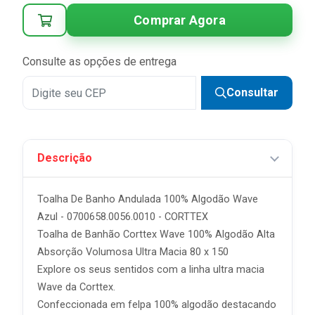
3x
R$ 17,84 sem juros
Comprar Agora
4x
R$ 13,38 sem juros
5x
R$ 10,70 sem juros
Consulte as opções de entrega
Consultar
Descrição
Toalha De Banho Andulada 100% Algodão Wave
Azul - 0700658.0056.0010 - CORTTEX
Toalha de Banhão Corttex Wave 100% Algodão Alta
Absorção Volumosa Ultra Macia 80 x 150
Explore os seus sentidos com a linha ultra macia
Wave da Corttex.
Confeccionada em felpa 100% algodão destacando