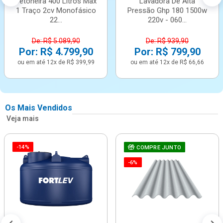
Betoneira 400 Litros Max
Lavadora De Alta
1 Traço 2cv Monofásico
Pressão Ghp 180 1500w
22...
220v - 060...
De: R$ 5.089,90
De: R$ 939,90
Por: R$ 4.799,90
Por: R$ 799,90
ou em até 12x de R$ 399,99
ou em até 12x de R$ 66,66
Os Mais Vendidos
Veja mais
-14%
COMPRE JUNTO
-6%