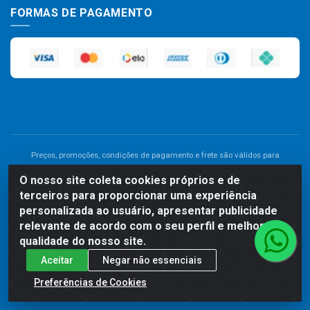
FORMAS DE PAGAMENTO
Preços, promoções, condições de pagamento e frete são válidos para
compras realizadas exclusivamente pelo site. Caso haja divergência de
O nosso site coleta cookies próprios e de
preço de um produto, será válido o preço que for exibido no carrinho de
terceiros para proporcionar uma experiência
compras do site no momento do pagamento. As vendas estão sujeitas a
análise e disponibilidade do estoque. Imagens de produtos meramente
personalizada ao usuário, apresentar publicidade
ilustrativas.
relevante de acordo com o seu perfil e melhorar a
qualidade do nosso site.
Comercial de Construção 2001 LTDA - Av. Congresso
Aceitar
Negar não essenciais
Eucarístico, 1179 - São José, Carpina - PE - CEP: 55811-000 -
70.220.389/0001-66
Preferências de Cookies