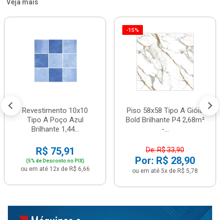
Veja mais
-15%
Revestimento 10x10
Piso 58x58 Tipo A Gióia
Tipo A Poço Azul
Bold Brilhante P4 2,68m²
Brilhante 1,44...
-...
R$ 75,91
De: R$ 33,90
Por: R$ 28,90
(5% de Desconto no PIX)
ou em até 12x de R$ 6,66
ou em até 5x de R$ 5,78