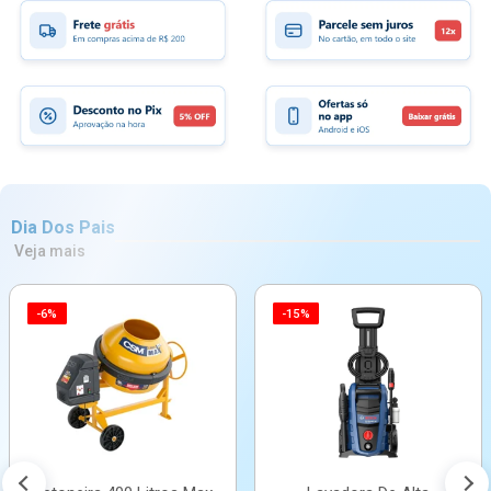
Dia Dos Pais
Veja mais
-6%
-15%