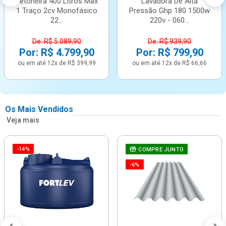
Betoneira 400 Litros Max
Lavadora De Alta
1 Traço 2cv Monofásico
Pressão Ghp 180 1500w
22...
220v - 060...
De: R$ 5.089,90
De: R$ 939,90
Por: R$ 4.799,90
Por: R$ 799,90
ou em até 12x de R$ 399,99
ou em até 12x de R$ 66,66
Os Mais Vendidos
Veja mais
-14%
COMPRE JUNTO
-6%