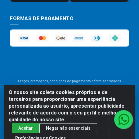
FORMAS DE PAGAMENTO
Preços, promoções, condições de pagamento e frete são válidos
para compras realizadas exclusivamente pelo site. Caso haja
O nosso site coleta cookies próprios e de
divergência de preço de um produto, será válido o preço que for
terceiros para proporcionar uma experiência
exibido no carrinho de compras do site no momento do pagamento.
As vendas estão sujeitas a análise e disponibilidade do estoque.
personalizada ao usuário, apresentar publicidade
Imagens de produtos meramente ilustrativas.
relevante de acordo com o seu perfil e melhorar a
qualidade do nosso site.
Comercial de Construção 2001 LTDA - Av. Congresso
Aceitar
Negar não essenciais
Eucarístico, 1179 - São José, Carpina - PE - CEP: 55811-
000 - 70.220.389/0001-66
Preferências de Cookies