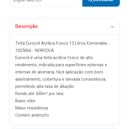
7x
R$ 24,27 sem juros
8x
R$ 21,24 sem juros
Descrição
9x
R$ 18,88 sem juros
10x
R$ 16,99 sem juros
Tinta Eurocril Acrilica Fosco 15 Litros Esmeralda -
11x
R$ 15,45 sem juros
1025066 - NORCOLA
Eurocril é uma tinta acrílica fosco de alto
12x
R$ 14,16 sem juros
rendimento, indicada para superfícies externas e
internas de alvenaria, fácil aplicação com bom
alastramento, cobertura e elevada consistência,
permitindo alta taxa de diluição.
Rende até 500m² por lata
Baixo odor
Maior resistência
Contém antimofo