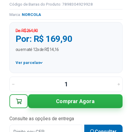
Código de Barras do Produto: 7898304929928
Marca:
NORCOLA
De: R$ 264,90
Por: R$ 169,90
ou em até 12x de R$ 14,16
Ver parcelas
1x
R$ 169,90
2x
R$ 84,95 sem juros
3x
R$ 56,63 sem juros
Comprar Agora
4x
R$ 42,48 sem juros
5x
R$ 33,98 sem juros
Consulte as opções de entrega
6x
R$ 28,32 sem juros
Consultar