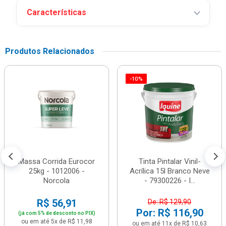
Características
Produtos Relacionados
-10%
Massa Corrida Eurocor
Tinta Pintalar Vinil-
25kg - 1012006 -
Acrílica 15l Branco Neve
Norcola
- 79300226 - I...
R$ 56,91
De: R$ 129,90
Por: R$ 116,90
(já com 5% de desconto no PIX)
ou em até 5x de R$ 11,98
ou em até 11x de R$ 10,63