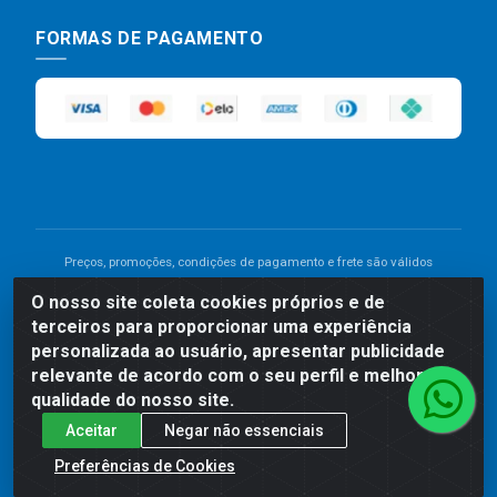
FORMAS DE PAGAMENTO
Preços, promoções, condições de pagamento e frete são válidos
para compras realizadas exclusivamente pelo site. Caso haja
O nosso site coleta cookies próprios e de
divergência de preço de um produto, será válido o preço que for
terceiros para proporcionar uma experiência
exibido no carrinho de compras do site no momento do pagamento.
As vendas estão sujeitas a análise e disponibilidade do estoque.
personalizada ao usuário, apresentar publicidade
Imagens de produtos meramente ilustrativas.
relevante de acordo com o seu perfil e melhorar a
qualidade do nosso site.
Comercial de Construção 2001 LTDA - Av. Congresso
Aceitar
Negar não essenciais
Eucarístico, 1179 - São José, Carpina - PE - CEP: 55811-
000 - 70.220.389/0001-66
Preferências de Cookies