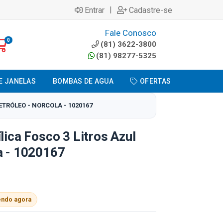
|
Entrar
Cadastre-se
Fale Conosco
0
(81) 3622-3800
(81) 98277-5325
E JANELAS
BOMBAS DE AGUA
OFERTAS
ETRÓLEO - NORCOLA - 1020167
lica Fosco 3 Litros Azul
a - 1020167
endo agora