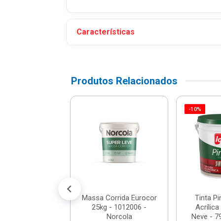
Características
Produtos Relacionados
-10%
Pintalar Vinil-
ca 15l Marfim -
0226 - Iquine
$ 123,41
% de desconto no PIX)
é 12x de R$ 10,83
Massa Corrida Eurocor
Tinta Pin
25kg - 1012006 -
Acrílica
Norcola
Neve - 79