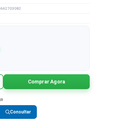
08662703082
Comprar Agora
ga
Consultar