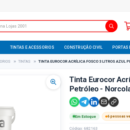
S
TINTAS E ACESSORIOS
CONSTRUÇÃO CIVIL
PORTAS 
SORIOS
TINTAS
TINTA EUROCOR ACRÍLICA FOSCO 3 LITROS AZUL P
Tinta Eurocor Acrí
Petróleo - Norcol
6 pessoas v
Em Estoque
Código: 682163