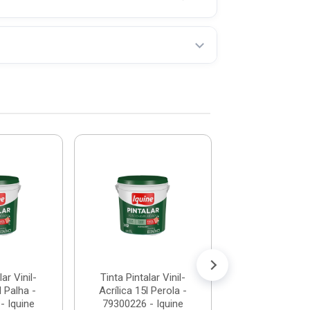
Tinta Pintalar 
Acrílica 15l M
79300226 - I
R$ 123,
(já com 5% de descon
ou em até 12x de
ar Vinil-
Tinta Pintalar Vinil-
l Palha -
Acrílica 15l Perola -
- Iquine
79300226 - Iquine