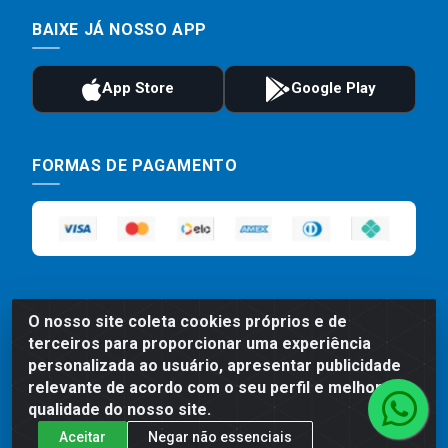
BAIXE JÁ NOSSO APP
FORMAS DE PAGAMENTO
O nosso site coleta cookies próprios e de
terceiros para proporcionar uma experiência
personalizada ao usuário, apresentar publicidade
Preços, promoções, condições de pagamento e frete são válidos
relevante de acordo com o seu perfil e melhorar a
para compras realizadas exclusivamente pelo site. Caso haja
divergência de preço de um produto, será válido o preço que for
qualidade do nosso site.
exibido no carrinho de compras do site no momento do pagamento.
Aceitar
Negar não essenciais
As vendas estão sujeitas a análise e disponibilidade do estoque.