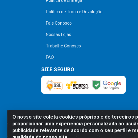
Política de Entrega
Política de Troca e Devolução
Fale Conosco
Nossas Lojas
Trabalhe Conosco
FAQ
SITE SEGURO
O nosso site coleta cookies próprios e de terceiros 
Preços, promoções, condições de pagamen
proporcionar uma experiência personalizada ao usuár
será válido o preço que for exibido no
publicidade relevante de acordo com o seu perfil e m
qualidade do nosso site.