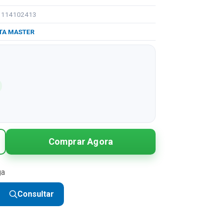
91114102413
TA MASTER
Comprar Agora
ga
Consultar