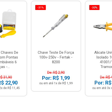
-31%
-30%
 Chaves De
Chave Teste De Força
Alicate Uni
Com Pontas
100v-250v - Fertak -
Isolado 1
mbiáveis 6
8200
41001/
as -...
Tramon
De: R$ 2,90
Por: R$ 1,99
R$ 31,90
De: R$ 
R$ 22,90
Por: R$
ou em até 1x de R$ 1,99
2x de R$ 11,45
ou em até 3x 