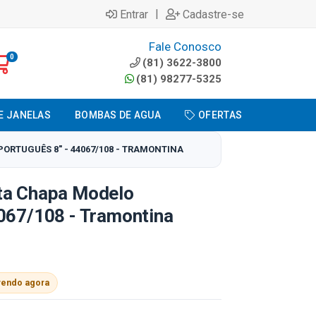
|
Entrar
Cadastre-se
Fale Conosco
0
(81) 3622-3800
(81) 98277-5325
E JANELAS
BOMBAS DE AGUA
OFERTAS
ORTUGUÊS 8" - 44067/108 - TRAMONTINA
ta Chapa Modelo
067/108 - Tramontina
vendo agora