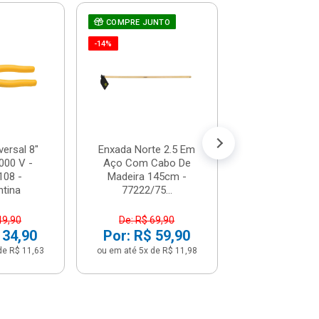
COMPRE JUNTO
Chave De Fen
Teste De Corr
-14%
66-119 - St
R$ 7,1
(já com 5% de descon
ou em até 1x de 
versal 8"
Enxada Norte 2.5 Em
000 V -
Aço Com Cabo De
108 -
Madeira 145cm -
tina
77222/75...
49,90
De: R$ 69,90
 34,90
Por: R$ 59,90
de R$ 11,63
ou em até 5x de R$ 11,98