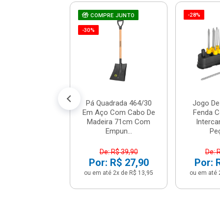
-28%
e De Fenda De
COMPRE JUNTO
 De Corrente -
-30%
19 - Stanley
R$ 7,12
% de desconto no PIX)
até 1x de R$ 7,49
Pá Quadrada 464/30
Jogo De
Em Aço Com Cabo De
Fenda 
Madeira 71cm Com
Interca
Empun...
Peç
De: R$ 39,90
De: 
Por: R$ 27,90
Por: 
ou em até 2x de R$ 13,95
ou em até 