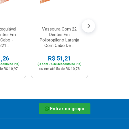
R$ 53,
(já com 5% de descon
ou em até 5x de 
egulável
Vassoura Com 22
ntes Em
Dentes Em
Cabo -
Polipropileno Laranja
21...
Com Cabo De ...
1,26
R$ 51,21
sconto no PIX)
(já com 5% de desconto no PIX)
de R$ 10,97
ou em até 5x de R$ 10,78
Entrar no grupo