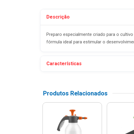
Descrição
Preparo especialmente criado para o cultivo 
fórmula ideal para estimular o desenvolvime
Características
Produtos Relacionados
ura Regulável
22 Dentes Em
Com Cabo De
adeira ...