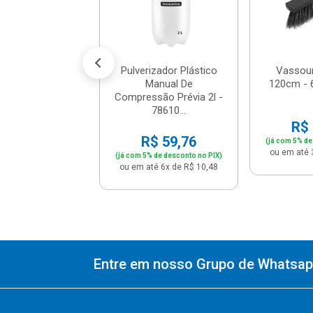
$ 53,11
% de desconto no PIX)
té 5x de R$ 11,18
Pulverizador Plástico
Vassour
Manual De
120cm - 
Compressão Prévia 2l -
78610...
R$ 
R$ 59,76
(já com 5% de
ou em até 
(já com 5% de desconto no PIX)
ou em até 6x de R$ 10,48
Entre em nosso Grupo de Whatsapp