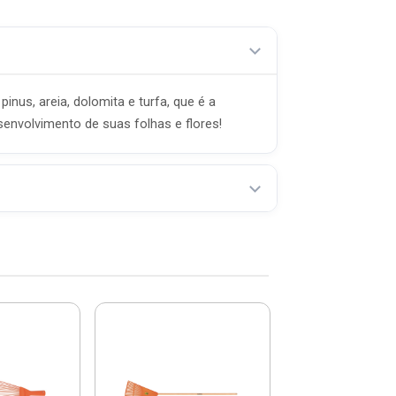
nus, areia, dolomita e turfa, que é a
senvolvimento de suas folhas e flores!
Vassoura Reg
Com 22 Dent
Aço Com Ca
Madeira .