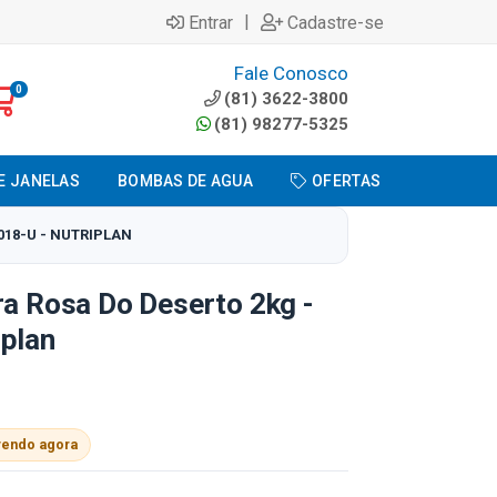
|
Entrar
Cadastre-se
Fale Conosco
0
(81) 3622-3800
(81) 98277-5325
E JANELAS
BOMBAS DE AGUA
OFERTAS
018-U - NUTRIPLAN
ra Rosa Do Deserto 2kg -
iplan
vendo agora