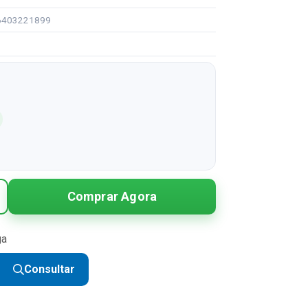
96403221899
Comprar Agora
ga
Consultar