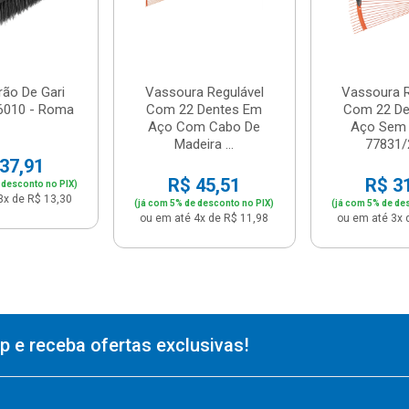
ão De Gari
Vassoura Regulável
Vassoura R
6010 - Roma
Com 22 Dentes Em
Com 22 De
Aço Com Cabo De
Aço Sem 
Madeira ...
77831/2
37,91
R$ 45,51
R$ 3
 desconto no PIX)
3x de R$ 13,30
(já com 5% de desconto no PIX)
(já com 5% de de
ou em até 4x de R$ 11,98
ou em até 3x 
 e receba ofertas exclusivas!