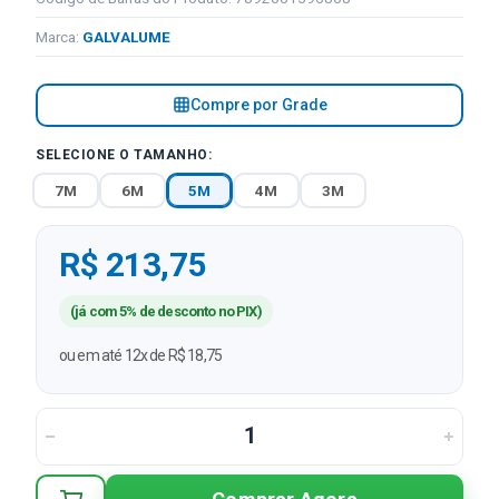
Marca:
GALVALUME
Compre por Grade
SELECIONE O TAMANHO:
7M
6M
5M
4M
3M
R$ 213,75
(já com 5% de desconto no PIX)
ou em até 12x de R$ 18,75