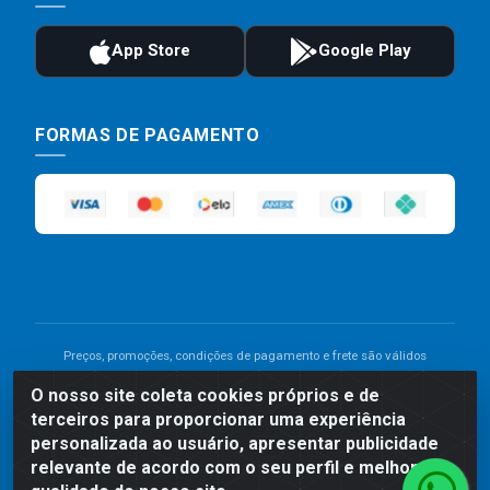
FORMAS DE PAGAMENTO
Preços, promoções, condições de pagamento e frete são válidos
para compras realizadas exclusivamente pelo site. Caso haja
O nosso site coleta cookies próprios e de
divergência de preço de um produto, será válido o preço que for
terceiros para proporcionar uma experiência
exibido no carrinho de compras do site no momento do pagamento.
As vendas estão sujeitas a análise e disponibilidade do estoque.
personalizada ao usuário, apresentar publicidade
Imagens de produtos meramente ilustrativas.
relevante de acordo com o seu perfil e melhorar a