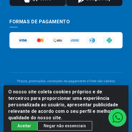
FORMAS DE PAGAMENTO
Preços, promoções, condições de pagamento e frete são válidos
para compras realizadas exclusivamente pelo site. Caso haja
O nosso site coleta cookies próprios e de
divergência de preço de um produto, será válido o preço que for
terceiros para proporcionar uma experiência
exibido no carrinho de compras do site no momento do pagamento.
As vendas estão sujeitas a análise e disponibilidade do estoque.
personalizada ao usuário, apresentar publicidade
Imagens de produtos meramente ilustrativas.
relevante de acordo com o seu perfil e melhorar a
qualidade do nosso site.
Comercial de Construção 2001 LTDA - Av. Congresso
Aceitar
Negar não essenciais
Eucarístico, 1179 - São José, Carpina - PE - CEP: 55811-