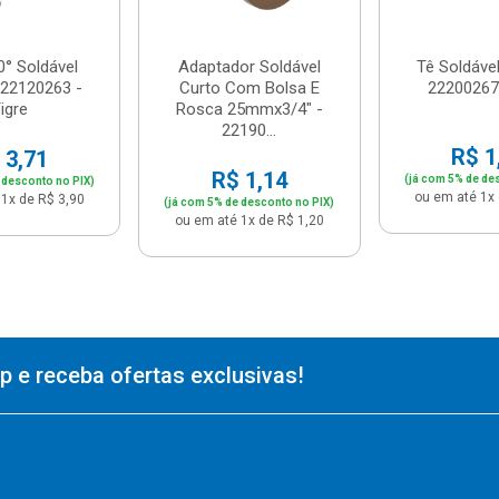
0° Soldável
Adaptador Soldável
Tê Soldáve
22120263 -
Curto Com Bolsa E
22200267 
igre
Rosca 25mmx3/4" -
22190...
R$ 1
 3,71
R$ 1,14
(já com 5% de de
 desconto no PIX)
ou em até 1x 
1x de R$ 3,90
(já com 5% de desconto no PIX)
ou em até 1x de R$ 1,20
 e receba ofertas exclusivas!