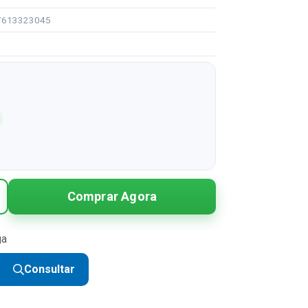
97613323045
Comprar Agora
ga
Consultar