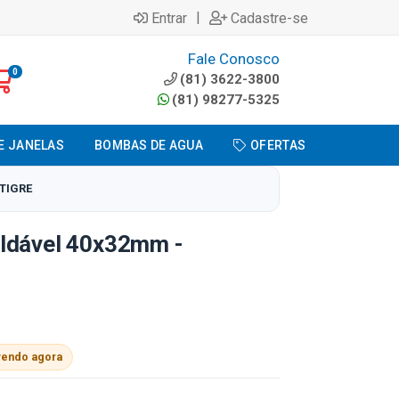
|
Entrar
Cadastre-se
Fale Conosco
0
(81) 3622-3800
(81) 98277-5325
E JANELAS
BOMBAS DE AGUA
OFERTAS
 TIGRE
ldável 40x32mm -
vendo agora