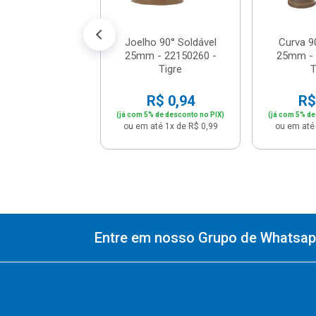
até 1x de R$ 1,10
Joelho 90° Soldável
Curva 9
25mm - 22150260 -
25mm - 
Tigre
T
R$ 0,94
R$
(já com 5% de desconto no PIX)
(já com 5% de
ou em até 1x de R$ 0,99
ou em até 
Entre em nosso Grupo de Whatsapp