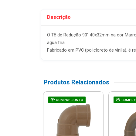
Descrição
O Tê de Redução 90° 40x32mm na cor Marrom
água fria.
Fabricado em PVC (policloreto de vinila). é
Produtos Relacionados
oldável 25mm -
RE JUNTO
COMPRE JUNTO
COMPRE
0260 - Tigre
R$ 1,05
% de desconto no PIX)