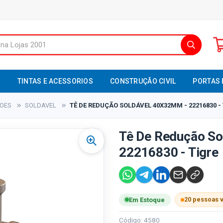
S
TINTAS E ACESSORIOS
CONSTRUÇÃO CIVIL
PORTAS 
XOES
SOLDAVEL
TÊ DE REDUÇÃO SOLDÁVEL 40X32MM - 22216830 -
Tê De Redução So
22216830 - Tigre
20 pessoas 
Em Estoque
Código: 4580