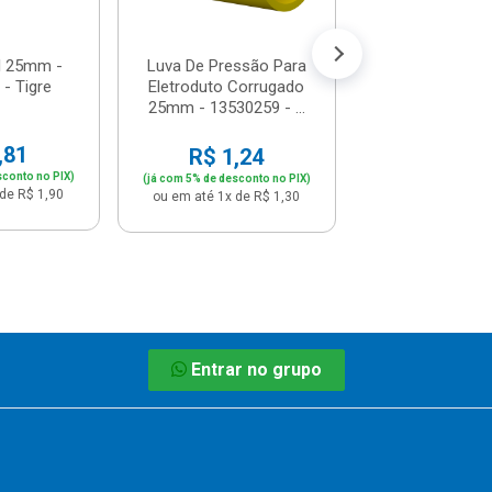
ou em até 1x de 
l 25mm -
Luva De Pressão Para
- Tigre
Eletroduto Corrugado
25mm - 13530259 - ...
,81
R$ 1,24
sconto no PIX)
(já com 5% de desconto no PIX)
de R$ 1,90
ou em até 1x de R$ 1,30
Entrar no grupo