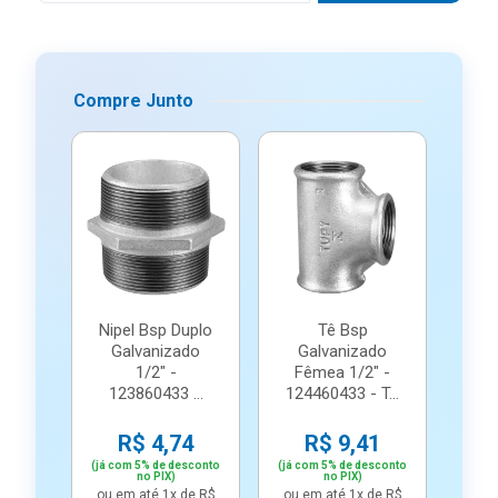
Compre Junto
Nipel Bsp Duplo
Tê Bsp
Galvanizado
Galvanizado
1/2" -
Fêmea 1/2" -
123860433 ...
124460433 - T...
R$ 4,74
R$ 9,41
(já com 5% de desconto
(já com 5% de desconto
no PIX)
no PIX)
ou em até 1x de R$
ou em até 1x de R$