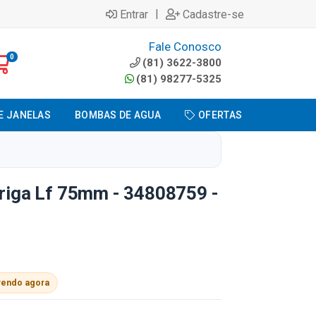
|
Entrar
Cadastre-se
Fale Conosco
0
(81) 3622-3800
(81) 98277-5325
E JANELAS
BOMBAS DE AGUA
OFERTAS
rriga Lf 75mm - 34808759 -
vendo agora