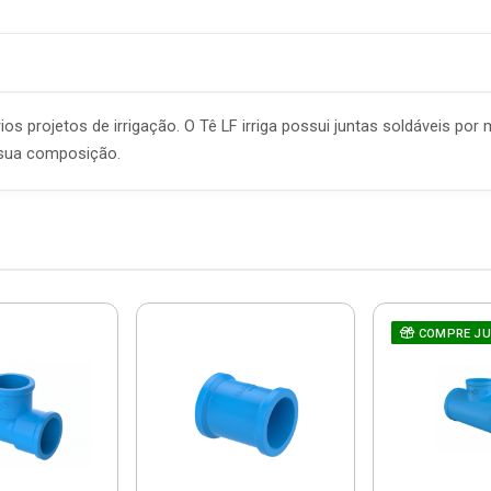
rios projetos de irrigação. O Tê LF irriga possui juntas soldáveis po
m sua composição.
COMPRE J