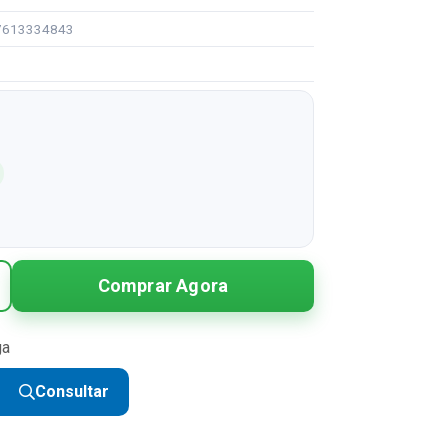
97613334843
Comprar Agora
ga
Consultar