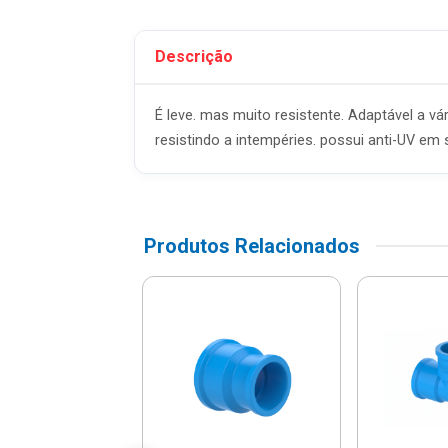
Descrição
É leve. mas muito resistente. Adaptável a vá
resistindo a intempéries. possui anti-UV e
Produtos Relacionados
Borracha Para
RE JUNTO
o Irrigação 3"-
2012 - Tigre
R$ 6,56
% de desconto no PIX)
até 1x de R$ 6,90