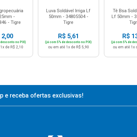
gropecuária
Luva Soldável Irriga Lf
Tê Bsa Soldá
 25mm -
50mm - 34805504 -
Lf 50mm - 3
46 - Tigre
Tigre
Tig
 2,00
R$ 5,61
R$ 1
 desconto no PIX)
(já com 5% de desconto no PIX)
(já com 5% de de
1x de R$ 2,10
ou em até 1x de R$ 5,90
ou em até 1x 
 e receba ofertas exclusivas!