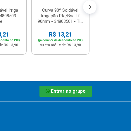
vel Irriga
Curva 90º Soldável
4808503 -
Irrigação Pta/Bsa Lf
re
90mm - 34803501 - Ti...
3,21
R$ 13,21
sconto no PIX)
(já com 5% de desconto no PIX)
de R$ 13,90
ou em até 1x de R$ 13,90
Entrar no grupo