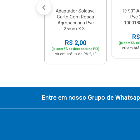
Adaptador Soldável
Tê 90° A
Curto Com Rosca
Pvc
Agropecuária Pvc
1000188
25mm X 3...
R$
R$ 2,00
(já com 5% de
ou em até 
(já com 5% de desconto no PIX)
ou em até 1x de R$ 2,10
Entre em nosso Grupo de Whatsapp