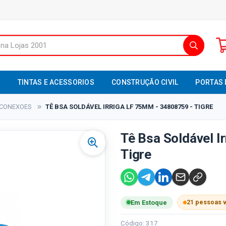
S
TINTAS E ACESSORIOS
CONSTRUÇÃO CIVIL
PORTAS 
CONEXOES
TÊ BSA SOLDÁVEL IRRIGA LF 75MM - 34808759 - TIGRE
Tê Bsa Soldável I
Tigre
21 pessoas 
Em Estoque
Código: 317