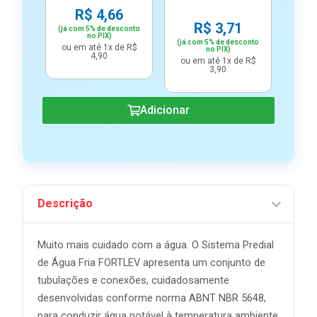
R$ 4,66
R
R$ 3,71
(já com 5% de desconto
(já c
no PIX)
(já com 5% de desconto
ou em até 1x de R$
ou e
no PIX)
4,90
ou em até 1x de R$
3,90
Adicionar
Descrição
Muito mais cuidado com a água. O Sistema Predial
de Água Fria FORTLEV apresenta um conjunto de
tubulações e conexões, cuidadosamente
desenvolvidas conforme norma ABNT NBR 5648,
para conduzir água potável à temperatura ambiente