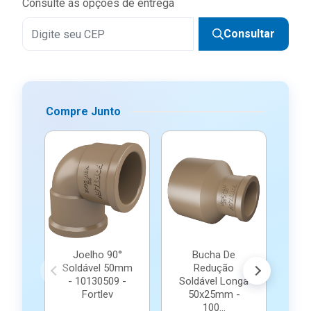
Consulte as opções de entrega
Consultar
Compre Junto
Joelho 90°
Bucha De
Tê 
Soldável 50mm
Redução
- 10130509 -
Soldável Longa
1
Fortlev
50x25mm -
100...