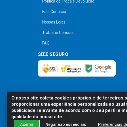
Política de Troca e Devolução
Fale Conosco
Nossas Lojas
Trabalhe Conosco
FAQ
SITE SEGURO
O nosso site coleta cookies próprios e de terceiros 
Preços, promoções, condições de pagamen
proporcionar uma experiência personalizada ao usuár
será válido o preço que for exibido no
publicidade relevante de acordo com o seu perfil e m
qualidade do nosso site.
Aceitar
Negar não essenciais
Preferências d
Comercial de Construção 2001 L