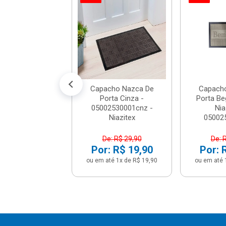
a Piso Grécia
ge 50x70 -
4.0008.0002 -
Corttex
e: R$ 25,90
: R$ 17,90
té 1x de R$ 17,90
Capacho Nazca De
Capach
Porta Cinza -
Porta Be
05002530001cnz -
Nia
Niazitex
050025
De: R$ 29,90
De: 
Por: R$ 19,90
Por: 
ou em até 1x de R$ 19,90
ou em até 