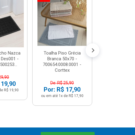
Toalha Piso 
Bege 50x7
-31%
700654.0008.
Corttex
De: R$ 25,
Por: R$ 1
ou em até 1x de 
cho Nazca
Toalha Piso Grécia
 Des001 -
Branca 50x70 -
0500253...
700654.0008.0001 -
Corttex
29,90
 19,90
De: R$ 25,90
Por: R$ 17,90
de R$ 19,90
ou em até 1x de R$ 17,90