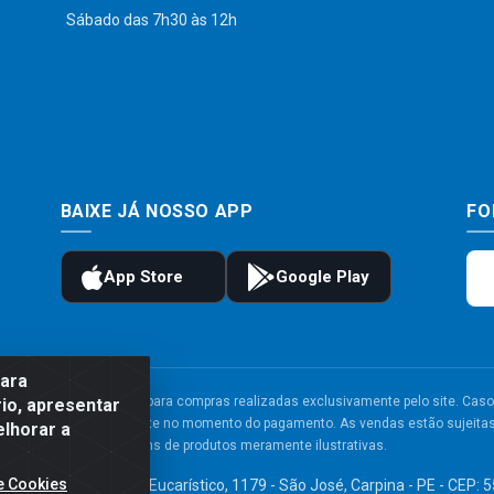
Sábado das 7h30 às 12h
BAIXE JÁ NOSSO APP
FO
para
to e frete são válidos para compras realizadas exclusivamente pelo site. Caso 
io, apresentar
 carrinho de compras do site no momento do pagamento. As vendas estão sujeitas 
elhorar a
Imagens de produtos meramente ilustrativas.
e Cookies
TDA - Av. Congresso Eucarístico, 1179 - São José, Carpina - PE - CEP: