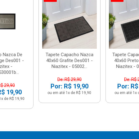
o Nazca De
Tapete Capacho Nazca
Tapete Capa
ge Des001 -
40x60 Grafite Des001 -
40x60 Preto
zitex -
Niazitex - 05002...
Niazitex - 
30001b...
De: R$ 29,90
De: R$ 
Por: R$ 19,90
Por: R$
R$ 29,90
R$ 19,90
ou em até 1x de R$ 19,90
ou em até 1x 
1x de R$ 19,90