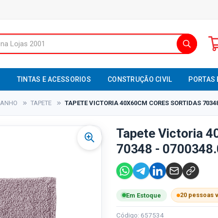
S
TINTAS E ACESSORIOS
CONSTRUÇÃO CIVIL
PORTAS 
BANHO
TAPETE
TAPETE VICTORIA 40X60CM CORES SORTIDAS 70348 
Tapete Victoria 
70348 - 0700348.
20 pessoas 
Em Estoque
Código: 657534