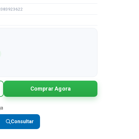
08383923622
Comprar Agora
ga
Consultar