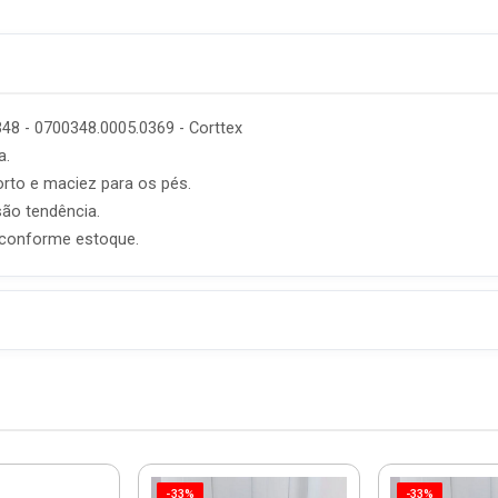
48 - 0700348.0005.0369 - Corttex
a.
orto e maciez para os pés.
ão tendência.
 conforme estoque.
-33%
-33%