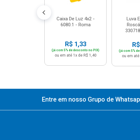
% de desconto no PIX)
até 1x de R$ 4,90
Caixa De Luz 4x2 -
Luva E
6080.1 - Roma
Roscáv
330718
R$ 1,33
R$
(já com 5% de desconto no PIX)
(já com 5% de
ou em até 1x de R$ 1,40
ou em até 
Entre em nosso Grupo de Whatsapp