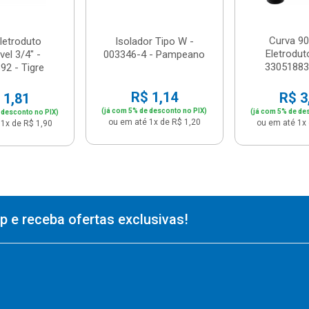
Curva 90
letroduto
Isolador Tipo W -
Eletrodut
el 3/4" -
003346-4 - Pampeano
33051883 
92 - Tigre
R$ 1,14
R$ 3
 1,81
(já com 5% de desconto no PIX)
(já com 5% de de
 desconto no PIX)
ou em até 1x de R$ 1,20
ou em até 1x 
1x de R$ 1,90
 e receba ofertas exclusivas!