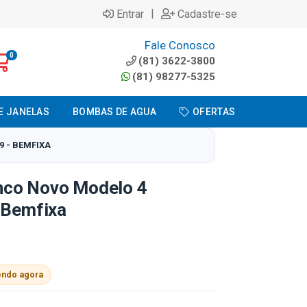
|
Entrar
Cadastre-se
Fale Conosco
0
(81) 3622-3800
(81) 98277-5325
E JANELAS
BOMBAS DE AGUA
OFERTAS
 - BEMFIXA
nco Novo Modelo 4
 Bemfixa
endo agora