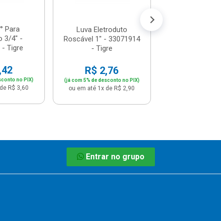
(já com 5% de descon
ou em até 1x de 
° Para
Luva Eletroduto
o 3/4" -
Roscável 1" - 33071914
- Tigre
- Tigre
,42
R$ 2,76
sconto no PIX)
(já com 5% de desconto no PIX)
de R$ 3,60
ou em até 1x de R$ 2,90
Entrar no grupo