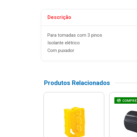
Descrição
Para tomadas com 3 pinos
Isolante elétrico
Com puxador
Produtos Relacionados
RE JUNTO
çadeira Tipo
COMPRE
veta 3/4" -
6138/003 -
ramontina
R$ 4,66