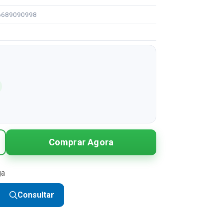
96689090998
Comprar Agora
ga
Consultar