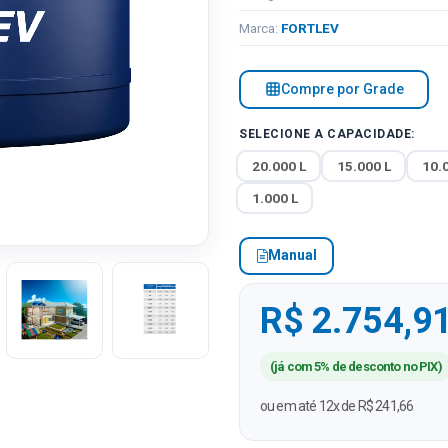
Marca:
FORTLEV
Compre por Grade
SELECIONE A CAPACIDADE:
20.000 L
15.000 L
10.
1.000 L
Manual
R$ 2.754,9
(já com 5% de desconto no PIX)
ou em até 12x de R$ 241,66