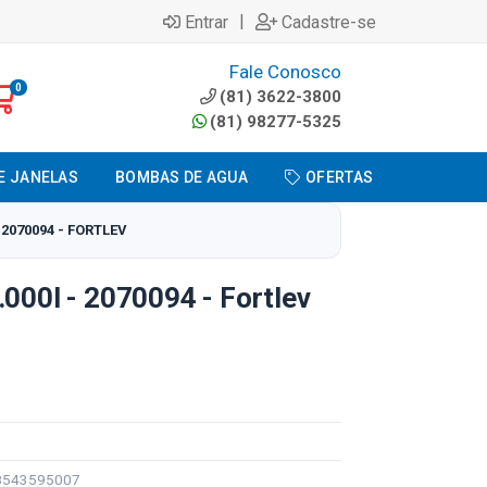
|
Entrar
Cadastre-se
Fale Conosco
0
(81) 3622-3800
(81) 98277-5325
E JANELAS
BOMBAS DE AGUA
OFERTAS
 2070094 - FORTLEV
.000l - 2070094 - Fortlev
98543595007