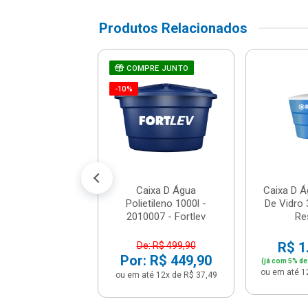
Produtos Relacionados
Plastico 10.000l
COMPRE JUNTO
0048 - Fortlev
-10%
 R$ 7.169,90
R$ 6.199,90
é 12x de R$ 516,66
Caixa D Água
Caixa D Á
Polietileno 1000l -
De Vidro 
2010007 - Fortlev
Re
R$ 1
De: R$ 499,90
Por: R$ 449,90
(já com 5% de
ou em até 1
ou em até 12x de R$ 37,49