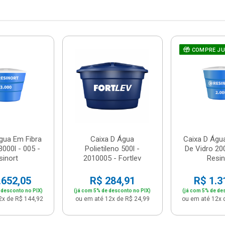
COMPRE J
gua Em Fibra
Caixa D Água
Caixa D Águ
3000l - 005 -
Polietileno 500l -
De Vidro 200
sinort
2010005 - Fortlev
Resin
.652,05
R$ 284,91
R$ 1.3
 desconto no PIX)
(já com 5% de desconto no PIX)
(já com 5% de de
2x de R$ 144,92
ou em até 12x de R$ 24,99
ou em até 12x 