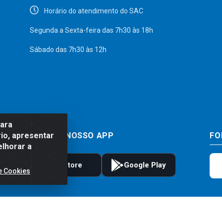
Horário do atendimento do SAC
Segunda a Sexta-feira das 7h30 às 18h
Sábado das 7h30 às 12h
para
io, apresentar
BAIXE JÁ NOSSO APP
FO
elhorar a
e Cookies
to e frete são válidos para compras realizadas exclusivamente pelo site. Caso 