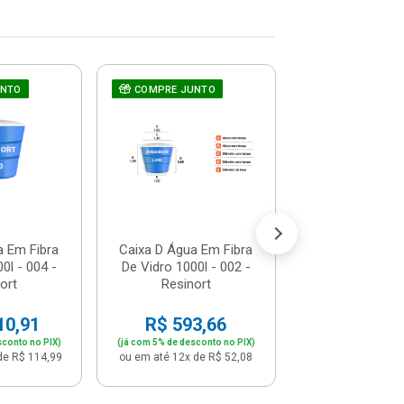
-14%
UNTO
COMPRE JUNTO
Tanque Plastico
- 2070048 - F
De: R$ 7.16
Por: R$ 6.
ou em até 12x de 
a Em Fibra
Caixa D Água Em Fibra
0l - 004 -
De Vidro 1000l - 002 -
ort
Resinort
10,91
R$ 593,66
sconto no PIX)
(já com 5% de desconto no PIX)
de R$ 114,99
ou em até 12x de R$ 52,08