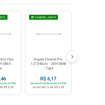
UNTO
COMPRE JUNTO
Válvula Para L
COMPRE JUNT
Com E Sem L
7/8" Branca - 2
R$ 12,
(já com 5% de descon
ou em até 1x de 
tico Flex
Engate Flexível Pvc
915864 -
1/2"X40cm - 26915848
re
- Tigre
,46
R$ 6,17
sconto no PIX)
(já com 5% de desconto no PIX)
de R$ 8,90
ou em até 1x de R$ 6,49