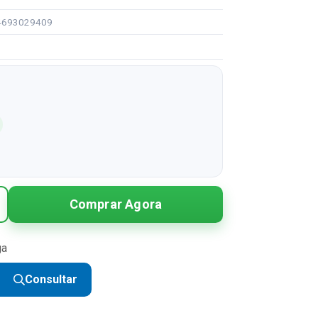
94693029409
Comprar Agora
ga
Consultar