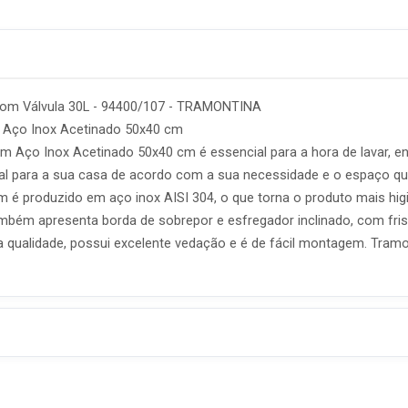
com Válvula 30L - 94400/107 - TRAMONTINA
m Aço Inox Acetinado 50x40 cm
m Aço Inox Acetinado 50x40 cm é essencial para a hora de lavar, e
l para a sua casa de acordo com a sua necessidade e o espaço que 
é produzido em aço inox AISI 304, o que torna o produto mais higi
mbém apresenta borda de sobrepor e esfregador inclinado, com fri
 qualidade, possui excelente vedação e é de fácil montagem. Tramon