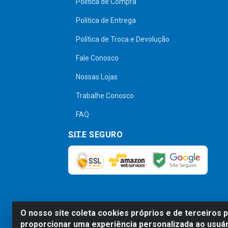
Política de Compra
Política de Entrega
Política de Troca e Devolução
Fale Conosco
Nossas Lojas
Trabalhe Conosco
FAQ
SITE SEGURO
O nosso site coleta cookies próprios e de terceiros 
Preços, promoções, condições de pagamen
proporcionar uma experiência personalizada ao usuár