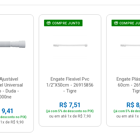
COMPRE JUNTO
COMPRE J
Ajustável
Engate Flexível Pvc
Engate Plás
el Universal
1/2"X50cm - 26915856
60cm - 26
 - Duda -
- Tigre
Tig
000ne
R$ 7,51
R$ 8
 9,41
(já com 5% de desconto no PIX)
(já com 5% de de
ou em até 1x de R$ 7,90
ou em até 1x 
 desconto no PIX)
1x de R$ 9,90