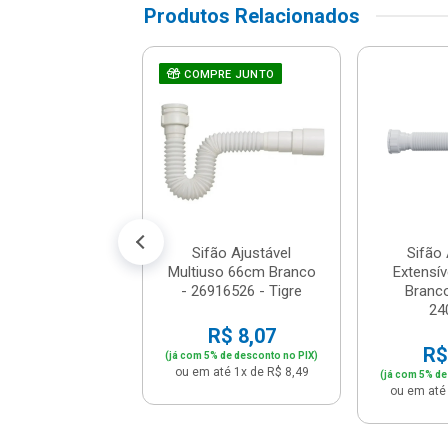
Produtos Relacionados
 Para Lavatório
RE JUNTO
COMPRE JUNTO
E Sem Ladrão
anca - 269169...
$ 12,26
% de desconto no PIX)
té 1x de R$ 12,90
Sifão Ajustável
Sifão 
Multiuso 66cm Branco
Extensív
- 26916526 - Tigre
Branco
24
R$ 8,07
R$
(já com 5% de desconto no PIX)
ou em até 1x de R$ 8,49
(já com 5% de
ou em até 