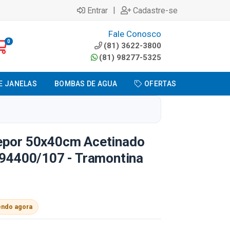
|
Entrar
Cadastre-se
Fale Conosco
0
(81) 3622-3800
(81) 98277-5325
E JANELAS
BOMBAS DE AGUA
OFERTAS
epor 50x40cm Acetinado
 94400/107 - Tramontina
endo agora