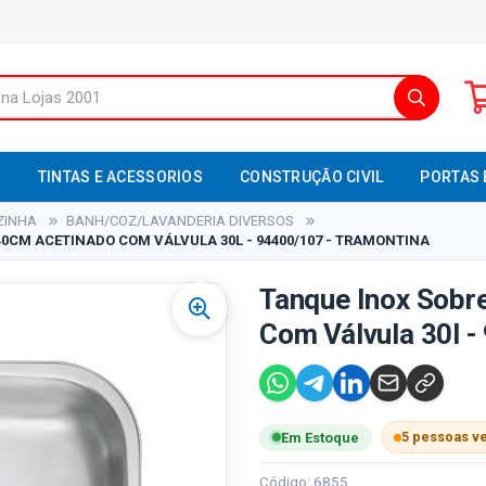
S
TINTAS E ACESSORIOS
CONSTRUÇÃO CIVIL
PORTAS 
ZINHA
BANH/COZ/LAVANDERIA DIVERSOS
0CM ACETINADO COM VÁLVULA 30L - 94400/107 - TRAMONTINA
Tanque Inox Sobr
Com Válvula 30l -
5 pessoas v
Em Estoque
Código: 6855